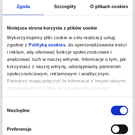
Zgoda
Szczegóły
O plikach cookies
Niniejsza strona korzysta z plików cookie
Wykorzystujemy pliki cookie w celu realizacji usług
zgodnie z
Polityką cookies
, do spersonalizowania treści
i reklam, aby oferować funkcje społecznościowe i
analizować ruch w naszej witrynie. Informacje o tym, jak
korzystasz z naszej witryny, udostępniamy partnerom
społecznościowym, reklamowym i analitycznym.
Partnerzy mogą połączyć te informacje z innymi danymi
otrzymanymi od Ciebie lub uzyskanymi podczas
korzystania z ich usług.
Wielki Marty
Wybór
Niezbędne
zgody
Marty, w którego marzenia nikt nie wierzy, nie cofnie się przed
niczym, by rzucić świat na kolana.
Preferencje
Nominowany do Oscara Timothee Chalamet oraz powracająca do