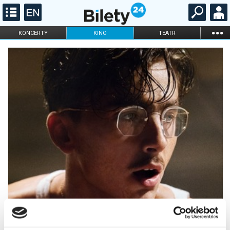
...
KONCERTY
KINO
TEATR
KABARET I
FILHARMONIA
OPERA I BALET
STAND-UP
DLA DZIECI
ONLINE
KARNETY