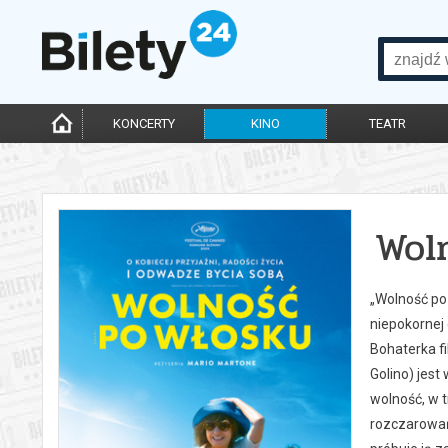
KONCERTY
KINO
TEATR
Wol
„Wolność po 
niepokornej 
Bohaterka fi
Golino) jest
wolność, w t
rozczarowań