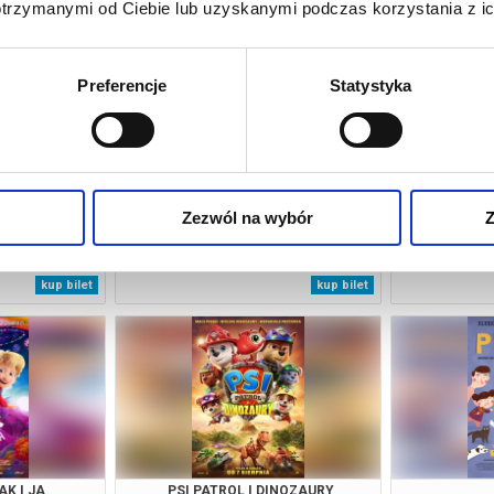
otrzymanymi od Ciebie lub uzyskanymi podczas korzystania z ic
Preferencje
Statystyka
Zezwól na wybór
Z
IE MÓWIMY
ZAPROSZENIE
SNY
tarnia
07.08.2026, Jastarnia
07.08
kup bilet
kup bilet
AK I JA
PSI PATROL I DINOZAURY