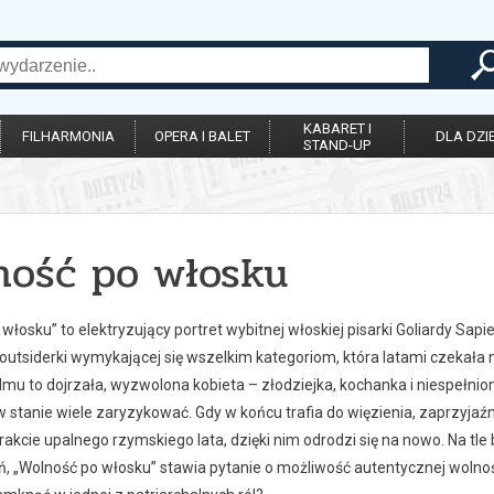
KABARET I
FILHARMONIA
OPERA I BALET
DLA DZIE
STAND-UP
ność po włosku
włosku” to elektryzujący portret wybitnej włoskiej pisarki Goliardy Sapie
outsiderki wymykającej się wszelkim kategoriom, która latami czekała n
lmu to dojrzała, wyzwolona kobieta – złodziejka, kochanka i niespełnio
 w stanie wiele zaryzykować. Gdy w końcu trafia do więzienia, zaprzyjaź
rakcie upalnego rzymskiego lata, dzięki nim odrodzi się na nowo. Na tle bur
, „Wolność po włosku” stawia pytanie o możliwość autentycznej wolnośc