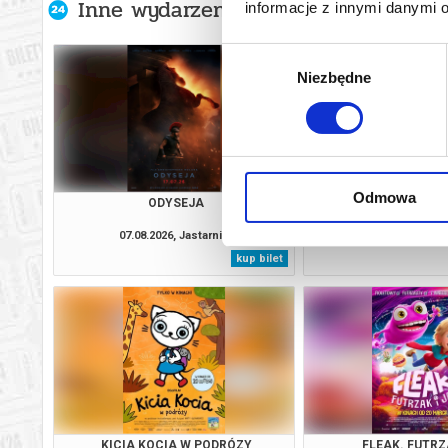
Inne wydarzenia organizatora
informacje z innymi danymi 
Wybór
Niezbędne
zgody
Odmowa
ODYSEJA
O CZYM SOBIE N
07.08.2026, Jastarnia
07.08.2026, Jas
kup bilet
KICIA KOCIA W PODRÓZY
FLEAK. FUTRZ