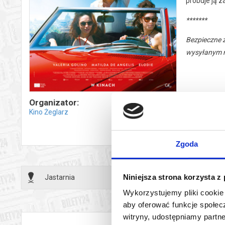
próbuje ją z
*******
Bezpieczne 
wysyłanym n
Organizator:
Kino Żeglarz
Zgoda
Niniejsza strona korzysta z
Jastarnia
23.05.2
Wykorzystujemy pliki cookie 
aby oferować funkcje społecz
witryny, udostępniamy part