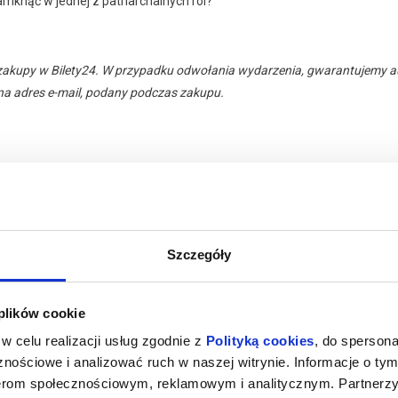
amknąć w jednej z patriarchalnych ról?
zakupy w Bilety24. W przypadku odwołania wydarzenia, gwarantujemy
a adres e-mail, podany podczas zakupu.
Szczegóły
 plików cookie
026 , g. 15:00
(sobota)
Kino Żeglarz - Jastarnia
w celu realizacji usług zgodnie z
Polityką cookies
, do spersona
nościowe i analizować ruch w naszej witrynie. Informacje o tym
nerom społecznościowym, reklamowym i analitycznym. Partnerz