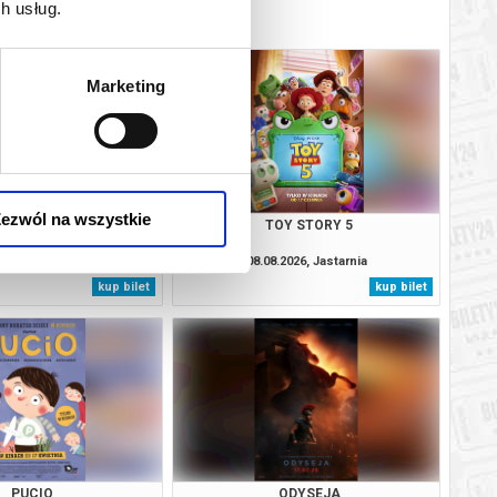
h usług.
Marketing
ezwól na wszystkie
 O SŁONIACH
TOY STORY 5
.2026, Jastarnia
08.08.2026, Jastarnia
kup bilet
kup bilet
PUCIO
ODYSEJA