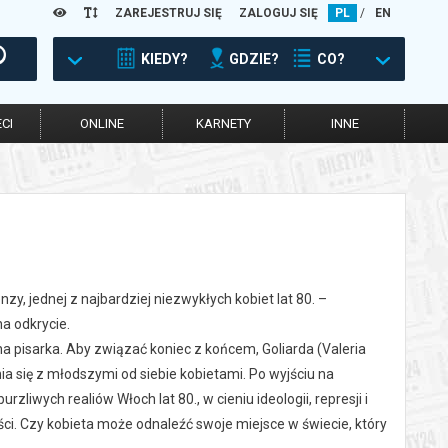
ZAREJESTRUJ SIĘ
ZALOGUJ SIĘ
PL
/
EN
KIEDY?
GDZIE?
CO?
CI
ONLINE
KARNETY
INNE
nzy, jednej z najbardziej niezwykłych kobiet lat 80. –
a odkrycie.
na pisarka. Aby związać koniec z końcem, Goliarda (Valeria
nia się z młodszymi od siebie kobietami. Po wyjściu na
zliwych realiów Włoch lat 80., w cieniu ideologii, represji i
i. Czy kobieta może odnaleźć swoje miejsce w świecie, który