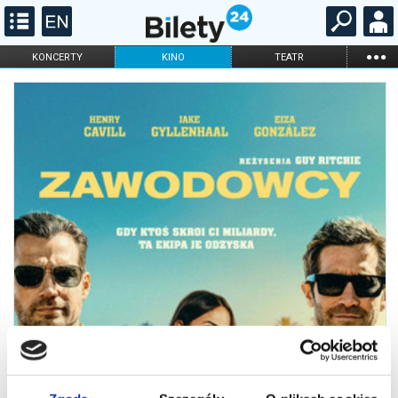
...
KONCERTY
KINO
TEATR
KABARET I
FILHARMONIA
OPERA I BALET
STAND-UP
DLA DZIECI
ONLINE
KARNETY