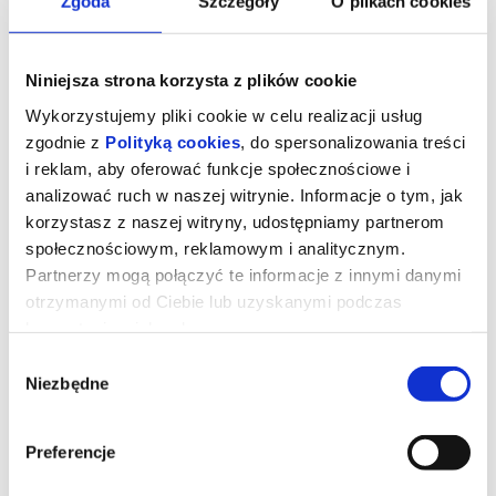
Zgoda
Szczegóły
O plikach cookies
Niniejsza strona korzysta z plików cookie
Wykorzystujemy pliki cookie w celu realizacji usług
zgodnie z
Polityką cookies
, do spersonalizowania treści
i reklam, aby oferować funkcje społecznościowe i
analizować ruch w naszej witrynie. Informacje o tym, jak
korzystasz z naszej witryny, udostępniamy partnerom
społecznościowym, reklamowym i analitycznym.
Partnerzy mogą połączyć te informacje z innymi danymi
otrzymanymi od Ciebie lub uzyskanymi podczas
Zawodowcy
korzystania z ich usług.
Wybór
Niezbędne
zgody
Rachel, działająca w szarej strefie specjalistka od załatwiania
ekstremalnie trudnych spraw dla wyjątkowo bogatych klientów
otrzymuje zlecenie od grupy nowojorskich inwestorów. Ma
odzyskać dług od mieszkającego na prywatnej wyspie,
Preferencje
dysponującego własną armią miliardera o szemranej reputacji.
Gdy zawodzą cywilizowane metody negocjacji i staje się jasne, że
dłużnik nie ma najmniejszego zamiaru regulować należności, do