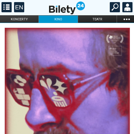
...
KONCERTY
KINO
TEATR
KABARET I
FILHARMONIA
OPERA I BALET
STAND-UP
DLA DZIECI
ONLINE
KARNETY