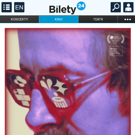
...
KONCERTY
KINO
TEATR
KABARET I
FILHARMONIA
OPERA I BALET
STAND-UP
DLA DZIECI
ONLINE
KARNETY