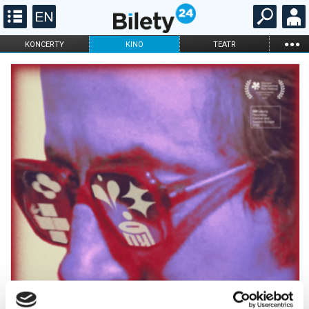
...
KONCERTY
KINO
TEATR
KABARET I
FILHARMONIA
OPERA I BALET
STAND-UP
DLA DZIECI
ONLINE
KARNETY