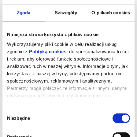
Zgoda
Szczegóły
O plikach cookies
Niniejsza strona korzysta z plików cookie
Wykorzystujemy pliki cookie w celu realizacji usług
zgodnie z
Polityką cookies
, do spersonalizowania treści
i reklam, aby oferować funkcje społecznościowe i
analizować ruch w naszej witrynie. Informacje o tym, jak
korzystasz z naszej witryny, udostępniamy partnerom
społecznościowym, reklamowym i analitycznym.
Znaki Pana Śliwki
Partnerzy mogą połączyć te informacje z innymi danymi
otrzymanymi od Ciebie lub uzyskanymi podczas
korzystania z ich usług.
Wbrew oczekiwaniom rodziny Karol Śliwka opuszcza wieś i
zaczyna studia artystyczne w Warszawie. Postanawia zająć się
Wybór
projektowaniem znaków graficznych. Swoimi pracami wypełnia
komunistyczną Polskę i definiuje wizualny krajobraz kraju. Jego
Niezbędne
zgody
znaki nie wiszą w galeriach, ale są obecne w polskich domach, na
polskich ulicach, w instytucjach i zakładach pracy. Jednocześnie
prowadzi zwyczajne życie rodzinne, które przez lata z pasją
dokumentuje. Ten niezwykle utalentowany twórca, do dziś