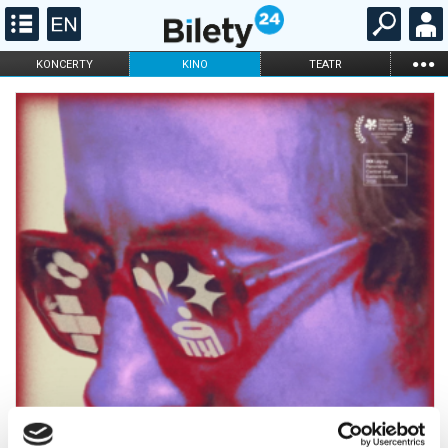
...
KONCERTY
KINO
TEATR
KABARET I
FILHARMONIA
OPERA I BALET
STAND-UP
DLA DZIECI
ONLINE
KARNETY