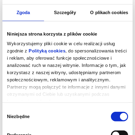
Zgoda
Szczegóły
O plikach cookies
Niniejsza strona korzysta z plików cookie
Wykorzystujemy pliki cookie w celu realizacji usług
zgodnie z
Polityką cookies
, do spersonalizowania treści
i reklam, aby oferować funkcje społecznościowe i
analizować ruch w naszej witrynie. Informacje o tym, jak
korzystasz z naszej witryny, udostępniamy partnerom
społecznościowym, reklamowym i analitycznym.
Znaki Pana Śliwki
Partnerzy mogą połączyć te informacje z innymi danymi
otrzymanymi od Ciebie lub uzyskanymi podczas
korzystania z ich usług.
Wbrew oczekiwaniom rodziny Karol Śliwka opuszcza wieś i
zaczyna studia artystyczne w Warszawie. Postanawia zająć się
Wybór
projektowaniem znaków graficznych. Swoimi pracami wypełnia
komunistyczną Polskę i definiuje wizualny krajobraz kraju. Jego
Niezbędne
zgody
znaki nie wiszą w galeriach, ale są obecne w polskich domach, na
polskich ulicach, w instytucjach i zakładach pracy. Jednocześnie
prowadzi zwyczajne życie rodzinne, które przez lata z pasją
dokumentuje. Ten niezwykle utalentowany twórca, do dziś