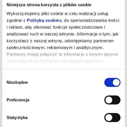
Niniejsza strona korzysta z plików cookie
Wykorzystujemy pliki cookie w celu realizacji usług
zgodnie z
Polityką cookies
, do spersonalizowania treści
i reklam, aby oferować funkcje społecznościowe i
analizować ruch w naszej witrynie. Informacje o tym, jak
korzystasz z naszej witryny, udostępniamy partnerom
społecznościowym, reklamowym i analitycznym.
Partnerzy mogą połączyć te informacje z innymi danymi
otrzymanymi od Ciebie lub uzyskanymi podczas
korzystania z ich usług.
Wybór
Zwierzogród 2
Niezbędne
zgody
Preferencje
Detektywi Judy Hops i Nick Bajer depczą po piętach pewnemu
nieuchwytnemu gadowi, który zjawia się w mieście ssaków i
wywraca je do góry nogami. Aby rozgryźć tę sprawę, policjanci
muszą buszować incognito po nieznanych im dzielnicach, których
mroczne realia wystawią na próbę ich partnerski układ.
Statystyka
*******