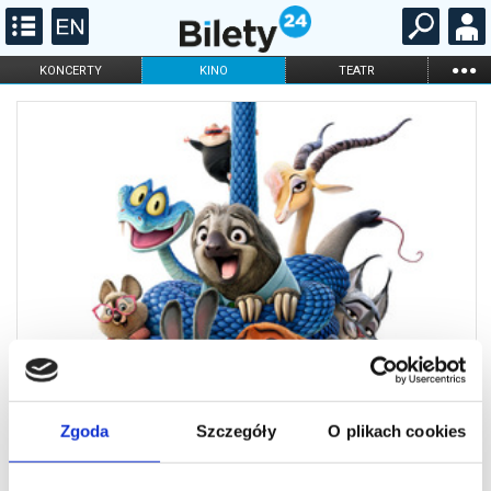
...
KONCERTY
KINO
TEATR
KABARET I
FILHARMONIA
OPERA I BALET
STAND-UP
DLA DZIECI
ONLINE
KARNETY
Zgoda
Szczegóły
O plikach cookies