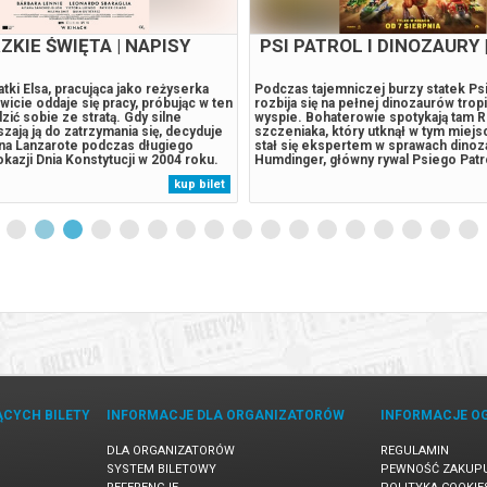
ZKIE ŚWIĘTA | NAPISY
PSI PATROL I DINOZAURY 
tki Elsa, pracująca jako reżyserka
Podczas tajemniczej burzy statek Ps
wicie oddaje się pracy, próbując w ten
rozbija się na pełnej dinozaurów trop
ić sobie ze stratą. Gdy silne
wyspie. Bohaterowie spotykają tam R
ają ją do zatrzymania się, decyduje
szczeniaka, który utknął w tym miejsc
 na Lanzarote podczas długiego
stał się ekspertem w sprawach dinoz
azji Dnia Konstytucji w 2004 roku.
Humdinger, główny rywal Psiego Patr
 przyjaciółka Patricia, a jej partner
lekkomyślnie eksploatować zasoby n
kup bilet
iptizer i strażak, zostaje w Madrycie.
wyspy, doprowadza do wybuchu ogr
iu...
uśpionego od lat wulkanu. Psi Patrol..
ĄCYCH BILETY
INFORMACJE DLA ORGANIZATORÓW
INFORMACJE O
DLA ORGANIZATORÓW
REGULAMIN
SYSTEM BILETOWY
PEWNOŚĆ ZAKUP