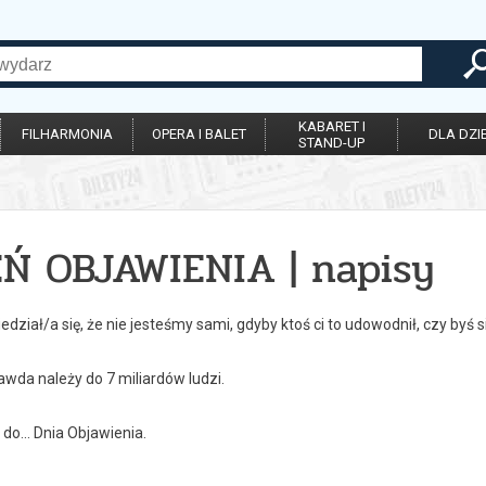
KABARET I
FILHARMONIA
OPERA I BALET
DLA DZIE
STAND-UP
EŃ OBJAWIENIA | napisy
dział/a się, że nie jesteśmy sami, gdyby ktoś ci to udowodnił, czy byś 
awda należy do 7 miliardów ludzi.
 do... Dnia Objawienia.