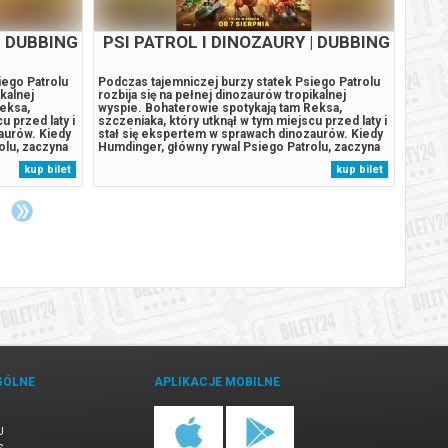
| DUBBING
PSI PATROL I DINOZAURY | DUBBING
iego Patrolu
Podczas tajemniczej burzy statek Psiego Patrolu
Mateus
ikalnej
rozbija się na pełnej dinozaurów tropikalnej
Kamera
eksa,
wyspie. Bohaterowie spotykają tam Reksa,
40 min
u przed laty i
szczeniaka, który utknął w tym miejscu przed laty i
cztere
aurów. Kiedy
stał się ekspertem w sprawach dinozaurów. Kiedy
jedneg
olu, zaczyna
Humdinger, główny rywal Psiego Patrolu, zaczyna
skanda
aturalne
lekkomyślnie eksploatować zasoby naturalne
samym 
kup bilet
kup bilet
omnego,
wyspy, doprowadza do wybuchu ogromnego,
Mateus
.
uśpionego od lat wulkanu. Psi Patrol...
lat 90
GÓLNE
APLIKACJE MOBILNE
U