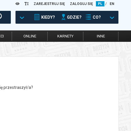
ZAREJESTRUJ SIĘ
ZALOGUJ SIĘ
PL
/
EN
KIEDY?
GDZIE?
CO?
CI
ONLINE
KARNETY
INNE
się przestraszył/a?