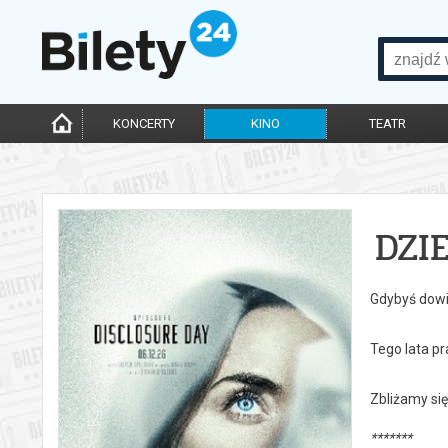
KONCERTY
KINO
TEATR
DZI
Gdybyś dowie
Tego lata pr
Zbliżamy się
*******