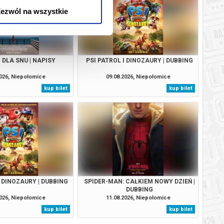
ezwól na wszystkie
 DLA SNU | NAPISY
PSI PATROL I DINOZAURY | DUBBING
2026, Niepołomice
09.08.2026, Niepołomice
kup bilet
kup bilet
I DINOZAURY | DUBBING
SPIDER-MAN: CAŁKIEM NOWY DZIEŃ |
DUBBING
2026, Niepołomice
11.08.2026, Niepołomice
kup bilet
kup bilet