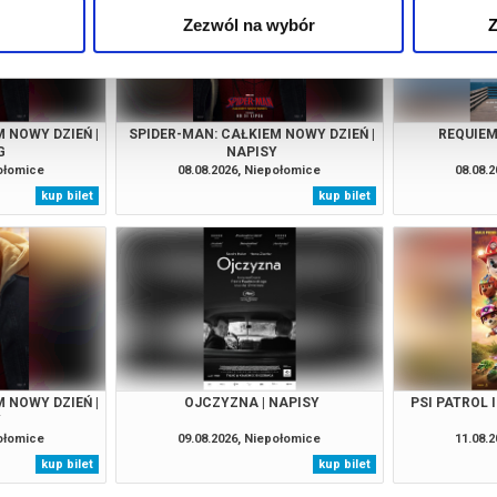
Zezwól na wybór
Z
 NOWY DZIEŃ |
SPIDER-MAN: CAŁKIEM NOWY DZIEŃ |
REQUIEM
G
NAPISY
połomice
08.08.2026, Niepołomice
08.08.
kup bilet
kup bilet
 NOWY DZIEŃ |
OJCZYZNA | NAPISY
PSI PATROL 
Y
połomice
09.08.2026, Niepołomice
11.08.
kup bilet
kup bilet