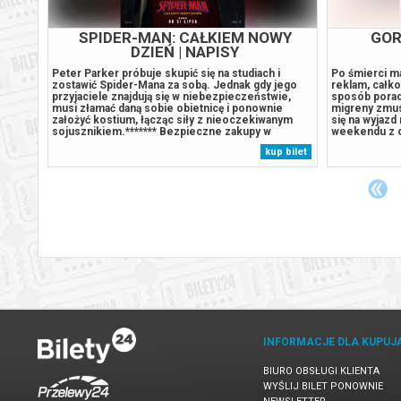
SPIDER-MAN: CAŁKIEM NOWY
GOR
DZIEŃ | NAPISY
 film
Peter Parker próbuje skupić się na studiach i
Po śmierci ma
órcy
zostawić Spider-Mana za sobą. Jednak gdy jego
reklam, całko
przyjaciele znajdują się w niebezpieczeństwie,
sposób poradz
dowym
musi złamać daną sobie obietnicę i ponownie
migreny zmusz
założyć kostium, łącząc siły z nieoczekiwanym
się na wyjazd
sojusznikiem.******* Bezpieczne zakupy w
weekendu z ok
Bilety24. W przypadku odwołania wydarzenia,
Towarzyszy jej
 bilet
kup bilet
osu i
gwarantujemy automatyczny zwrot środków
Bonifacio, str
potwierdzony komunikatem wysyłanym na adres...
W poszukiwan
INFORMACJE DLA KUPUJ
BIURO OBSŁUGI KLIENTA
WYŚLIJ BILET PONOWNIE