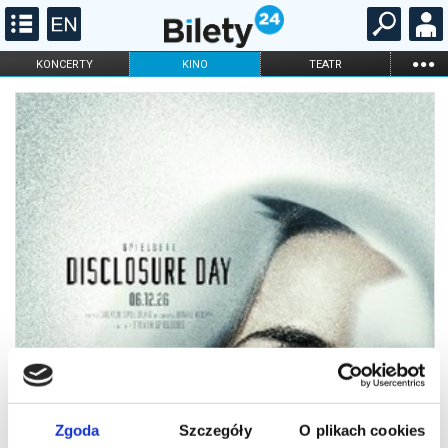
...
KONCERTY
KINO
TEATR
KABARET I
FILHARMONIA
OPERA I BALET
STAND-UP
DLA DZIECI
ONLINE
KARNETY
Zgoda
Szczegóły
O plikach cookies