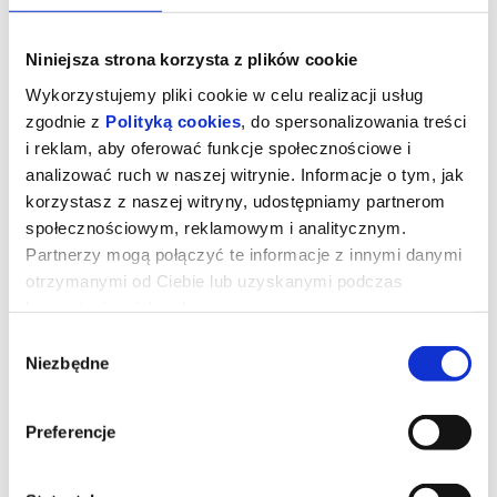
Niniejsza strona korzysta z plików cookie
Wykorzystujemy pliki cookie w celu realizacji usług
zgodnie z
Polityką cookies
, do spersonalizowania treści
i reklam, aby oferować funkcje społecznościowe i
analizować ruch w naszej witrynie. Informacje o tym, jak
korzystasz z naszej witryny, udostępniamy partnerom
społecznościowym, reklamowym i analitycznym.
Partnerzy mogą połączyć te informacje z innymi danymi
otrzymanymi od Ciebie lub uzyskanymi podczas
korzystania z ich usług.
Wybór
Niezbędne
zgody
DZIEŃ OBJAWIENIA | napisy
Preferencje
Gdybyś dowiedział/a się, że nie jesteśmy sami, gdyby ktoś ci to
udowodnił, czy byś się przestraszył/a?