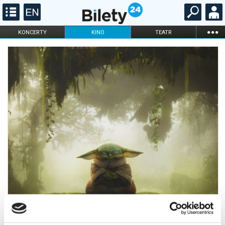
...
KONCERTY
KINO
TEATR
KABARET I
FILHARMONIA
OPERA I BALET
STAND-UP
DLA DZIECI
ONLINE
KARNETY