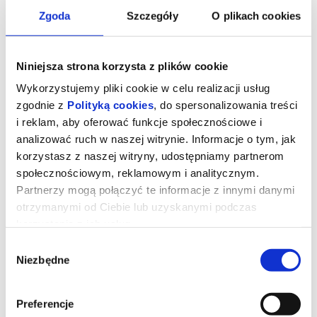
Zgoda
Szczegóły
O plikach cookies
Niniejsza strona korzysta z plików cookie
Wykorzystujemy pliki cookie w celu realizacji usług
zgodnie z
Polityką cookies
, do spersonalizowania treści
i reklam, aby oferować funkcje społecznościowe i
analizować ruch w naszej witrynie. Informacje o tym, jak
korzystasz z naszej witryny, udostępniamy partnerom
społecznościowym, reklamowym i analitycznym.
Partnerzy mogą połączyć te informacje z innymi danymi
otrzymanymi od Ciebie lub uzyskanymi podczas
MANDALORIAN I GROGU | dubbing
korzystania z ich usług.
Wybór
Niezbędne
Imperium zostało pokonane, jednak jego dawni dowódcy, wciąż
zgody
stanowiąc zagrożenie, ukrywają się w różnych częściach galaktyki.
Rodząca się Nowa Republika, by uchronić przed zniszczeniem
tego,
co wywalczyła Rebelia, zwraca się o pomoc do legendarnego
Preferencje
mandaloriańskiego łowcy nagród Din Djarina (Pedro Pascal) oraz z