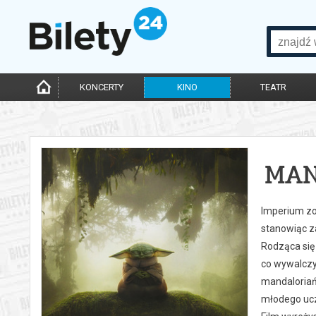
KONCERTY
KINO
TEATR
MAN
Imperium zo
stanowiąc za
Rodząca się
co wywalczy
mandaloriańs
młodego ucz