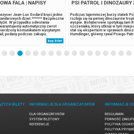
OWA FALA | NAPISY
PSI PATROL I DINOZAURY 
eżyser Jean-Luc Godard kręci jedno
Podczas tajemniczej burzy statek Ps
tandarowych dzieł.******* Bezpieczne
rozbija się na pełnej dinozaurów trop
ety24. W przypadku odwołania
wyspie. Bohaterowie spotykają tam R
gwarantujemy automatyczny zwrot
szczeniaka, który utknął w tym miejsc
wierdzony komunikatem wysyłanym
stał się ekspertem w sprawach dinoz
ail, podany podczas zakupu.
Humdinger, główny rywal Psiego Patr
lekkomyślnie eksploatować zasoby n
kup bilet
wyspy, doprowadza do wybuchu ogr
uśpionego od lat wulkanu. Psi Patrol..
ĄCYCH BILETY
INFORMACJE DLA ORGANIZATORÓW
INFORMACJE O
DLA ORGANIZATORÓW
REGULAMIN
SYSTEM BILETOWY
PEWNOŚĆ ZAKUP
REFERENCJE
POLITYKA COOKIE
POLITYKA PRYWA