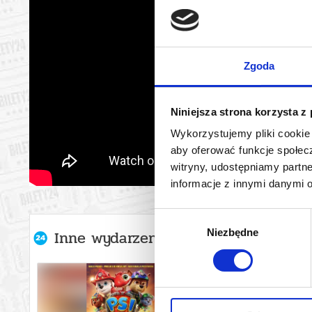
Zgoda
Niniejsza strona korzysta z
Wykorzystujemy pliki cookie 
aby oferować funkcje społecz
witryny, udostępniamy part
informacje z innymi danymi 
Wybór
Niezbędne
Inne wydarzenia organizatora
zgody