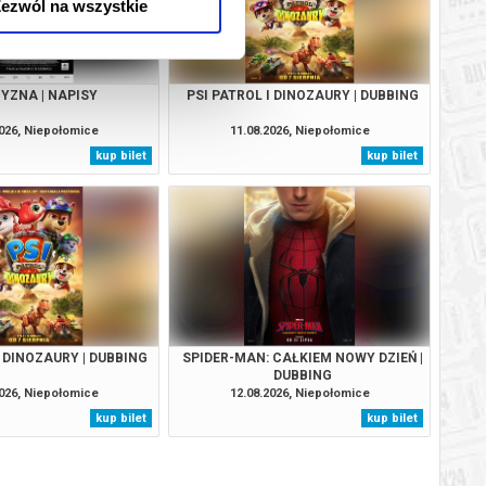
ezwól na wszystkie
YZNA | NAPISY
PSI PATROL I DINOZAURY | DUBBING
2026, Niepołomice
11.08.2026, Niepołomice
kup bilet
kup bilet
I DINOZAURY | DUBBING
SPIDER-MAN: CAŁKIEM NOWY DZIEŃ |
DUBBING
2026, Niepołomice
12.08.2026, Niepołomice
kup bilet
kup bilet