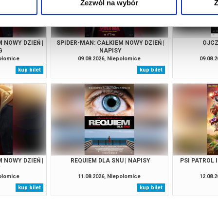
Zezwól na wybór
Z
 NOWY DZIEŃ |
SPIDER-MAN: CAŁKIEM NOWY DZIEŃ |
OJCZ
G
NAPISY
połomice
09.08.2026, Niepołomice
09.08.
kup bilet
kup bilet
 NOWY DZIEŃ |
REQUIEM DLA SNU | NAPISY
PSI PATROL 
Y
połomice
11.08.2026, Niepołomice
12.08.
kup bilet
kup bilet