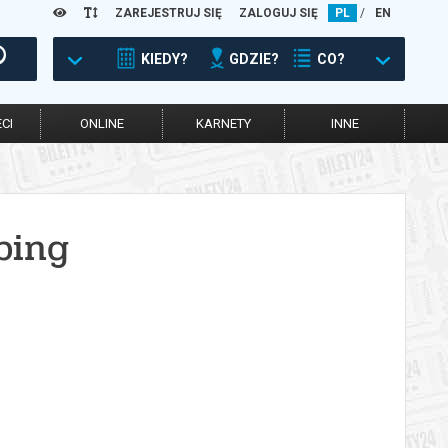
ZAREJESTRUJ SIĘ
ZALOGUJ SIĘ
PL
/
EN
KIEDY?
GDZIE?
CO?
CI
ONLINE
KARNETY
INNE
bing