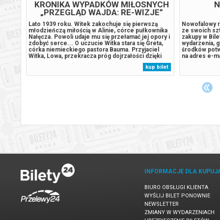
G
KRONIKA WYPADKÓW MIŁOSNYCH
N
„PRZEGLĄD WAJDA: RE-WIZJE”
Lato 1939 roku. Witek zakochuje się pierwszą
Nowofalowy r
j
młodzieńczą miłością w Alinie, córce pułkownika
ze swoich sz
we losy
Nałęcza. Powoli udaje mu się przełamać jej opory i
zakupy w Bil
dczas
zdobyć serce... O uczucie Witka stara się Greta,
wydarzenia, 
 pastwę
córka niemieckiego pastora Bauma. Przyjaciel
środków pot
ado
Witka, Lowa, przekracza próg dojrzałości dzięki
na adres e-m
ucząc
Cecylii i Olimpii...******* Bezpieczne zakupy w
 bilet
kup bilet
. Jego
Bilety24. W przypadku odwołania wydarzenia,
gwarantujemy automatyczny...
INFORMACJE DLA KUPUJ
BIURO OBSŁUGI KLIENTA
WYŚLIJ BILET PONOWNIE
NEWSLETTER
ZMIANY W WYDARZENIACH