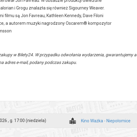
serował Jon Favreau. W obsadzie produkcji Gwiezdne
lorian i Grogu znalazła się również Sigourney Weaver.
 filmu są Jon Favreau, Kathleen Kennedy, Dave Filoni
yce, a autorem muzyki nagrodzony Oscarem® kompozytor
ansson
zakupy w Bilety24. W przypadku odwołania wydarzenia, gwarantujemy
a adres e-mail, podany podczas zakupu.
026 , g. 17:00
(niedziela)
Kino Ważka - Niepołomice