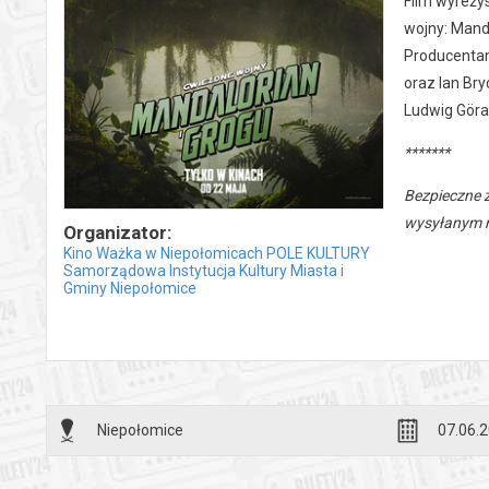
Film wyreży
wojny: Manda
Producentami
oraz Ian Br
Ludwig Gör
*******
Bezpieczne 
wysyłanym n
Organizator:
Kino Ważka w Niepołomicach POLE KULTURY
Samorządowa Instytucja Kultury Miasta i
Gminy Niepołomice
Niepołomice
07.06.2