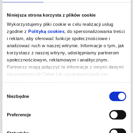
Niniejsza strona korzysta z plików cookie
Wykorzystujemy pliki cookie w celu realizacji usług
zgodnie z
Polityką cookies
, do spersonalizowania treści
i reklam, aby oferować funkcje społecznościowe i
analizować ruch w naszej witrynie. Informacje o tym, jak
korzystasz z naszej witryny, udostępniamy partnerom
społecznościowym, reklamowym i analitycznym.
Partnerzy mogą połączyć te informacje z innymi danymi
otrzymanymi od Ciebie lub uzyskanymi podczas
korzystania z ich usług.
NIESAMOWITE PRZYGODY
Wybór
SKARPETEK 3. ALE KOSMOS
Niezbędne
zgody
Czy skarpetka może zostać przebiegłym szeryfem, genialnym
Preferencje
detektywem lub… międzygalaktycznym podróżnikiem?
Oczywiście! W najnowszej odsłonie kinowych przygód ulubione
urwisy z szuflady wyruszają na podbój nieznanych światów. Od
pojedynków w samo południe, przez wybiegi mody, aż po rakiety
Statystyka