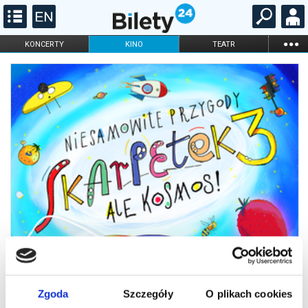
...
KONCERTY
KINO
TEATR
KABARET I
FILHARMONIA
OPERA I BALET
STAND-UP
DLA DZIECI
ONLINE
KARNETY
Zgoda
Szczegóły
O plikach cookies