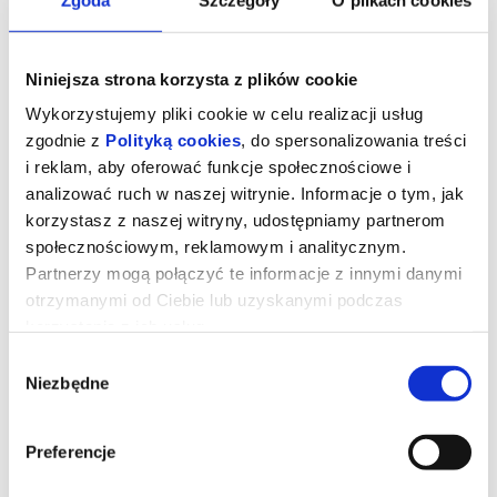
Niniejsza strona korzysta z plików cookie
Wykorzystujemy pliki cookie w celu realizacji usług
zgodnie z
Polityką cookies
, do spersonalizowania treści
i reklam, aby oferować funkcje społecznościowe i
analizować ruch w naszej witrynie. Informacje o tym, jak
korzystasz z naszej witryny, udostępniamy partnerom
społecznościowym, reklamowym i analitycznym.
Partnerzy mogą połączyć te informacje z innymi danymi
otrzymanymi od Ciebie lub uzyskanymi podczas
POSŁANI
korzystania z ich usług.
Wybór
Niezbędne
zgody
„Posłani”
to poruszająca opowieść o Bogu działającym tu i teraz
— w życiu zwykłych ludzi, w ich decyzjach, kryzysach i
przełomach. Film opowiada o modlitwie jako realnej sile oraz o
wspólnocie, która potrafi podtrzymać człowieka, gdy sam już nie
Preferencje
daje rady.
Osią opowieści jest niecodzienna droga Michała Ulewińskiego,