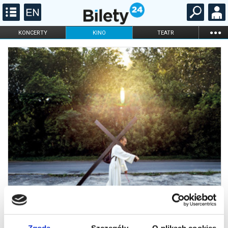
...
KONCERTY
KINO
TEATR
KABARET I
FILHARMONIA
OPERA I BALET
STAND-UP
DLA DZIECI
ONLINE
KARNETY
Zgoda
Szczegóły
O plikach cookies