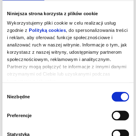
Niniejsza strona korzysta z plików cookie
Wykorzystujemy pliki cookie w celu realizacji usług
zgodnie z
Polityką cookies
, do spersonalizowania treści
i reklam, aby oferować funkcje społecznościowe i
analizować ruch w naszej witrynie. Informacje o tym, jak
korzystasz z naszej witryny, udostępniamy partnerom
społecznościowym, reklamowym i analitycznym.
Partnerzy mogą połączyć te informacje z innymi danymi
otrzymanymi od Ciebie lub uzyskanymi podczas
korzystania z ich usług.
TOY STORY 5 | dubbing
Wybór
Niezbędne
zgody
Zabawki powracają w filmie
Toy Story 5
, najnowszej
produkcji Disney i Pixar. Tym razem czeka je zupełnie nowe
Preferencje
wyzwanie - świat technologii. Buzz, Woody, Jessie i reszta paczki
muszą zmierzyć się z rzeczywistością, w której uwagę dzieci
coraz częściej przyciągają… elektroniczne gadżety. Czy tradycyjne
zabawki odnajdą się w erze ekranów?
Reżyserem filmu jest Andrew Stanton, współreżyserką Kenna
Statystyka