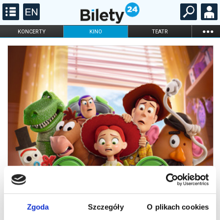
...
KONCERTY
KINO
TEATR
KABARET I
FILHARMONIA
OPERA I BALET
STAND-UP
DLA DZIECI
ONLINE
KARNETY
Zgoda
Szczegóły
O plikach cookies