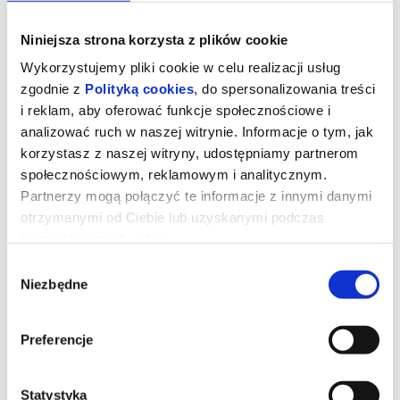
Niniejsza strona korzysta z plików cookie
Wykorzystujemy pliki cookie w celu realizacji usług
zgodnie z
Polityką cookies
, do spersonalizowania treści
i reklam, aby oferować funkcje społecznościowe i
analizować ruch w naszej witrynie. Informacje o tym, jak
korzystasz z naszej witryny, udostępniamy partnerom
społecznościowym, reklamowym i analitycznym.
Partnerzy mogą połączyć te informacje z innymi danymi
otrzymanymi od Ciebie lub uzyskanymi podczas
korzystania z ich usług.
TOY STORY 5 | dubbing
Wybór
Niezbędne
zgody
Zabawki powracają w filmie
Toy Story 5
, najnowszej
produkcji Disney i Pixar. Tym razem czeka je zupełnie nowe
Preferencje
wyzwanie - świat technologii. Buzz, Woody, Jessie i reszta paczki
muszą zmierzyć się z rzeczywistością, w której uwagę dzieci
coraz częściej przyciągają… elektroniczne gadżety. Czy tradycyjne
zabawki odnajdą się w erze ekranów?
Reżyserem filmu jest Andrew Stanton, współreżyserką Kenna
Statystyka