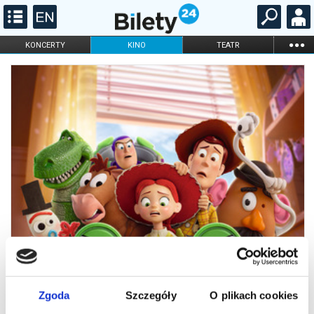
...
KONCERTY
KINO
TEATR
KABARET I
FILHARMONIA
OPERA I BALET
STAND-UP
DLA DZIECI
ONLINE
KARNETY
Zgoda
Szczegóły
O plikach cookies