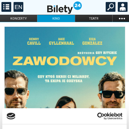
...
KONCERTY
KINO
TEATR
KABARET I
FILHARMONIA
OPERA I BALET
STAND-UP
DLA DZIECI
ONLINE
KARNETY