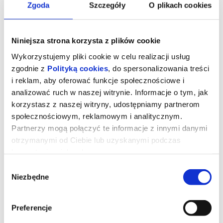
Zgoda
Szczegóły
O plikach cookies
Niniejsza strona korzysta z plików cookie
Wykorzystujemy pliki cookie w celu realizacji usług
zgodnie z
Polityką cookies
, do spersonalizowania treści
i reklam, aby oferować funkcje społecznościowe i
analizować ruch w naszej witrynie. Informacje o tym, jak
korzystasz z naszej witryny, udostępniamy partnerom
społecznościowym, reklamowym i analitycznym.
Partnerzy mogą połączyć te informacje z innymi danymi
otrzymanymi od Ciebie lub uzyskanymi podczas
ZAWODOWCY | napisy
korzystania z ich usług.
Wybór
Niezbędne
zgody
Rachel, działająca w szarej strefie specjalistka od załatwiania
ekstremalnie trudnych spraw dla wyjątkowo bogatych klientów
otrzymuje zlecenie od grupy nowojorskich inwestorów. Ma
odzyskać dług od mieszkającego na prywatnej wyspie,
Preferencje
dysponującego własną armią miliardera o szemranej reputacji.
Gdy zawodzą cywilizowane metody negocjacji i staje się jasne, że