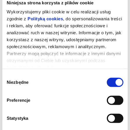
Niniejsza strona korzysta z plików cookie
Wykorzystujemy pliki cookie w celu realizacji usług
zgodnie z
Polityką cookies
, do spersonalizowania treści
i reklam, aby oferować funkcje społecznościowe i
analizować ruch w naszej witrynie. Informacje o tym, jak
korzystasz z naszej witryny, udostępniamy partnerom
społecznościowym, reklamowym i analitycznym.
Partnerzy mogą połączyć te informacje z innymi danymi
otrzymanymi od Ciebie lub uzyskanymi podczas
korzystania z ich usług.
Wybór
Diabeł ubiera się u Prady 2
Niezbędne
zgody
Preferencje
Miranda Priestly walczy ze swoją byłą asystentką Emily - a
obecnie rywalką na kierowniczym stanowisku - konkurują o
wpływy i przychody z reklam w czasach upadającej prasy
papierowej.
Statystyka
*******