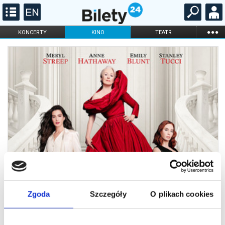
...
KONCERTY
KINO
TEATR
KABARET I
FILHARMONIA
OPERA I BALET
STAND-UP
DLA DZIECI
ONLINE
KARNETY
Zgoda
Szczegóły
O plikach cookies