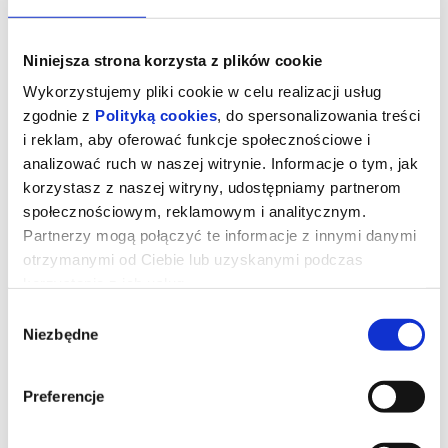
Niniejsza strona korzysta z plików cookie
Wykorzystujemy pliki cookie w celu realizacji usług
zgodnie z
Polityką cookies
, do spersonalizowania treści
i reklam, aby oferować funkcje społecznościowe i
analizować ruch w naszej witrynie. Informacje o tym, jak
korzystasz z naszej witryny, udostępniamy partnerom
społecznościowym, reklamowym i analitycznym.
Partnerzy mogą połączyć te informacje z innymi danymi
otrzymanymi od Ciebie lub uzyskanymi podczas
korzystania z ich usług.
Straszny film
Wybór
Niezbędne
zgody
Dwadzieścia sześć lat po tym, jak udało im się ujść z życiem przed
zamaskowanym zabójcą przypominającym Ghostface’a,
Preferencje
legendarna czwórka ponownie staje się celem tajemniczego
mordercy. Cindy, Brenda, Ray i Shorty muszą jeszcze raz połączyć
siły, gdy wokół nich zaczynają mnożyć się kolejne absurdalne i
krwawe sytuacje.Film w satyryczny sposób wyśmiewa