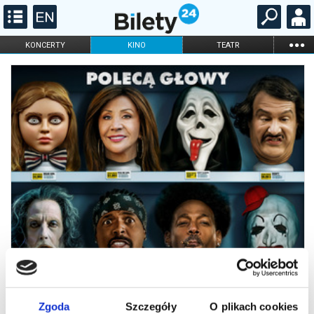
...
KONCERTY
KINO
TEATR
KABARET I
FILHARMONIA
OPERA I BALET
STAND-UP
DLA DZIECI
ONLINE
KARNETY
Zgoda
Szczegóły
O plikach cookies