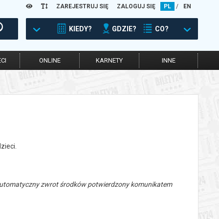
ZAREJESTRUJ SIĘ
ZALOGUJ SIĘ
PL
/
EN
KIEDY?
GDZIE?
CO?
CI
ONLINE
KARNETY
INNE
zieci.
 automatyczny zwrot środków potwierdzony komunikatem