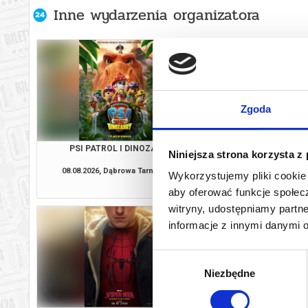
Inne wydarzenia organizatora
Zgoda
PSI PATROL I DINOZAURY
SPIDER-MAN. CAŁKIE
Niniejsza strona korzysta z
DUBB
08.08.2026, Dąbrowa Tarnowska
08.08.2026, Dąbrow
Wykorzystujemy pliki cookie 
kup bilet
aby oferować funkcje społecz
witryny, udostępniamy part
informacje z innymi danymi 
Wybór
Niezbędne
zgody