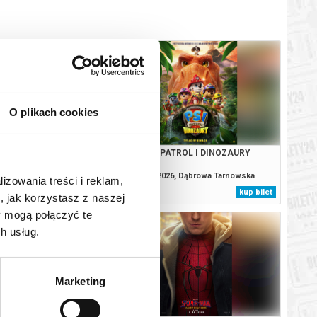
O plikach cookies
. CAŁKIEM NOWY DZIEŃ
PSI PATROL I DINOZAURY
DUBB
6, Dąbrowa Tarnowska
10.08.2026, Dąbrowa Tarnowska
lizowania treści i reklam,
kup bilet
kup bilet
, jak korzystasz z naszej
y mogą połączyć te
h usług.
Marketing