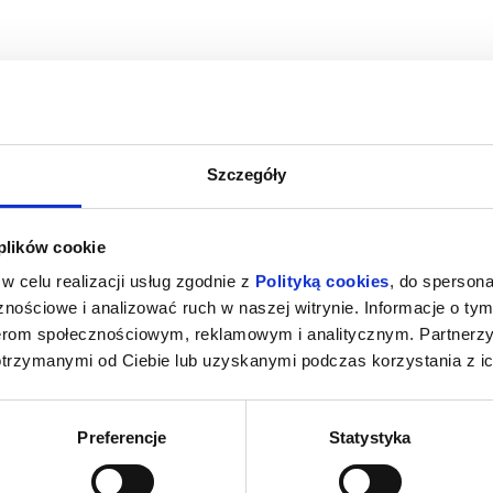
Szczegóły
M NOWY DZIEŃ
PSI PATROL I DINOZAURY
SPIDER-MAN
 plików cookie
a Tarnowska
09.08.2026, Dąbrowa Tarnowska
09.08.202
w celu realizacji usług zgodnie z
Polityką cookies
, do spersona
kup bilet
kup bilet
nościowe i analizować ruch w naszej witrynie. Informacje o tym
nerom społecznościowym, reklamowym i analitycznym. Partnerz
otrzymanymi od Ciebie lub uzyskanymi podczas korzystania z ic
Preferencje
Statystyka