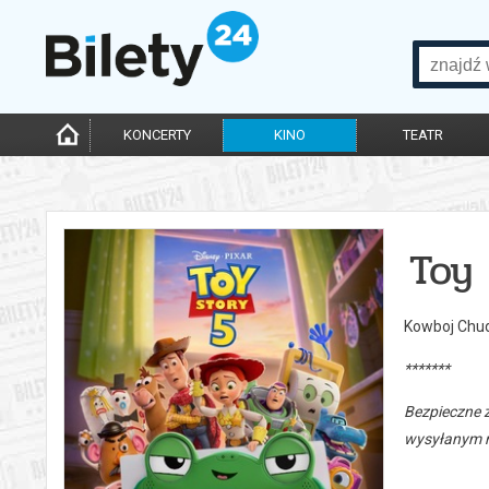
KONCERTY
KINO
TEATR
Toy 
Kowboj Chud
*******
Bezpieczne 
wysyłanym n