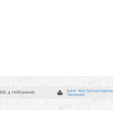
Sokół - Kino Cyfrowe Dąbro
026 , g. 14:00
(wtorek)
Tarnowska