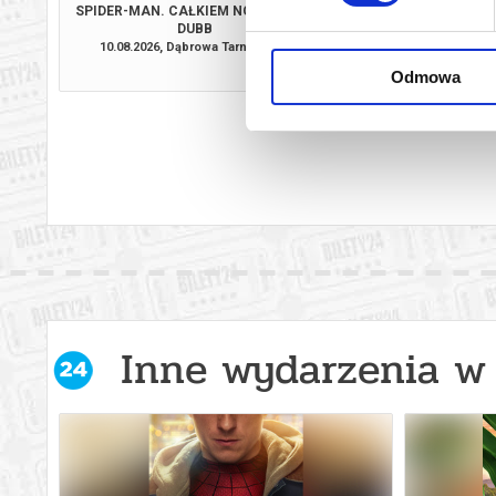
SPIDER-MAN. CAŁKIEM NOWY DZIEŃ
PSI PATROL I D
DUBB
10.08.2026, Dąbrowa Tarnowska
11.08.2026, Dąbrow
kup bilet
Odmowa
Inne wydarzenia w 