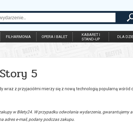
KABARET I
FILHARMONIA
OPERA I BALET
DLA DZIE
STAND-UP
Story 5
y wraz z przyjaciółmi mierzy się z nową technologią popularną wśród d
zakupy w Bilety24. W przypadku odwołania wydarzenia, gwarantujemy
a adres e-mail, podany podczas zakupu.