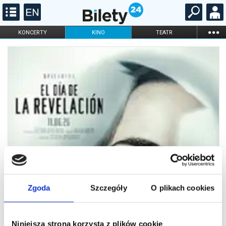
...
KONCERTY
KINO
TEATR
KABARET I
FILHARMONIA
OPERA I BALET
STAND-UP
DLA DZIECI
ONLINE
KARNETY
Zgoda
Szczegóły
O plikach cookies
Niniejsza strona korzysta z plików cookie