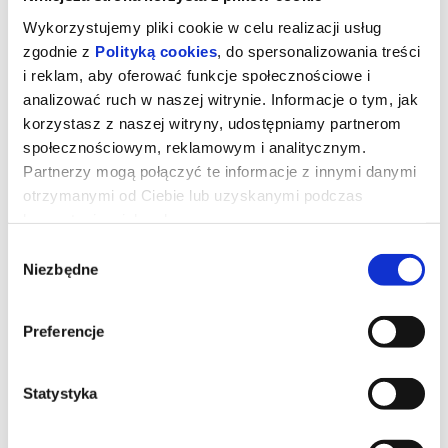
Wykorzystujemy pliki cookie w celu realizacji usług
zgodnie z
Polityką cookies
, do spersonalizowania treści
i reklam, aby oferować funkcje społecznościowe i
analizować ruch w naszej witrynie. Informacje o tym, jak
korzystasz z naszej witryny, udostępniamy partnerom
społecznościowym, reklamowym i analitycznym.
Partnerzy mogą połączyć te informacje z innymi danymi
otrzymanymi od Ciebie lub uzyskanymi podczas
korzystania z ich usług.
Wybór
Niezbędne
zgody
DZIEŃ OBJAWIENIA
Preferencje
Gdybyś dowiedział się, że nie jesteśmy sami, gdyby ktoś ci to
pokazał i udowodnił, bałbyś się?
Statystyka
*******
Bezpieczne zakupy w Bilety24. W przypadku odwołania
wydarzenia, gwarantujemy automatyczny zwrot środków