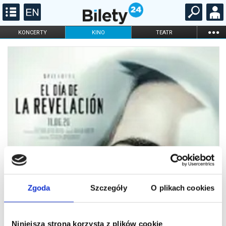
...
KONCERTY
KINO
TEATR
KABARET I
FILHARMONIA
OPERA I BALET
STAND-UP
DLA DZIECI
ONLINE
KARNETY
Zgoda
Szczegóły
O plikach cookies
Niniejsza strona korzysta z plików cookie