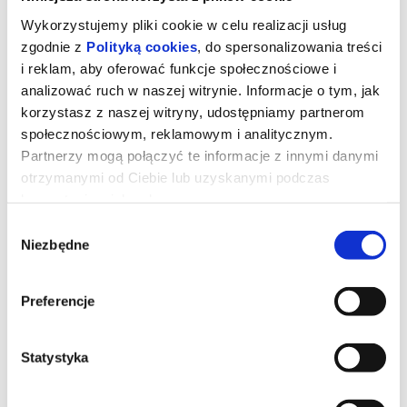
Wykorzystujemy pliki cookie w celu realizacji usług
zgodnie z
Polityką cookies
, do spersonalizowania treści
i reklam, aby oferować funkcje społecznościowe i
analizować ruch w naszej witrynie. Informacje o tym, jak
korzystasz z naszej witryny, udostępniamy partnerom
społecznościowym, reklamowym i analitycznym.
Partnerzy mogą połączyć te informacje z innymi danymi
otrzymanymi od Ciebie lub uzyskanymi podczas
korzystania z ich usług.
Wybór
Niezbędne
zgody
DZIEŃ OBJAWIENIA
Preferencje
Gdybyś dowiedział się, że nie jesteśmy sami, gdyby ktoś ci to
pokazał i udowodnił, bałbyś się?
Statystyka
*******
Bezpieczne zakupy w Bilety24. W przypadku odwołania
wydarzenia, gwarantujemy automatyczny zwrot środków