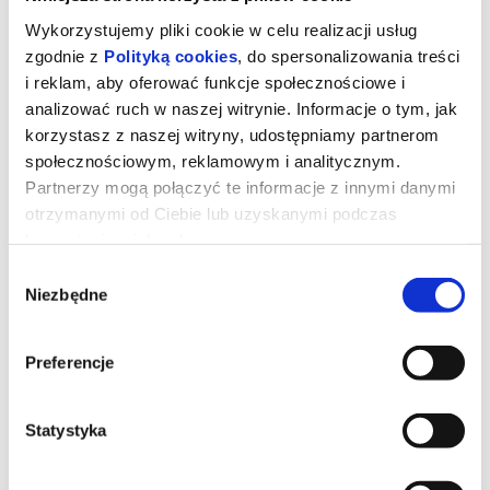
Wykorzystujemy pliki cookie w celu realizacji usług
zgodnie z
Polityką cookies
, do spersonalizowania treści
i reklam, aby oferować funkcje społecznościowe i
analizować ruch w naszej witrynie. Informacje o tym, jak
korzystasz z naszej witryny, udostępniamy partnerom
społecznościowym, reklamowym i analitycznym.
Partnerzy mogą połączyć te informacje z innymi danymi
otrzymanymi od Ciebie lub uzyskanymi podczas
korzystania z ich usług.
Wybór
Niezbędne
zgody
DZIEŃ OBJAWIENIA
Preferencje
Gdybyś dowiedział się, że nie jesteśmy sami, gdyby ktoś ci to
pokazał i udowodnił, bałbyś się?
Statystyka
*******
Bezpieczne zakupy w Bilety24. W przypadku odwołania
wydarzenia, gwarantujemy automatyczny zwrot środków