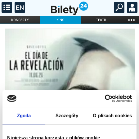
...
KONCERTY
KINO
TEATR
KABARET I
FILHARMONIA
OPERA I BALET
STAND-UP
DLA DZIECI
ONLINE
KARNETY
Zgoda
Szczegóły
O plikach cookies
Niniejsza strona korzysta z plików cookie