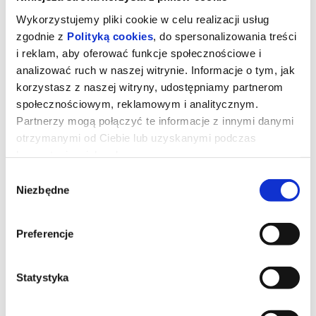
Wykorzystujemy pliki cookie w celu realizacji usług
zgodnie z
Polityką cookies
, do spersonalizowania treści
i reklam, aby oferować funkcje społecznościowe i
analizować ruch w naszej witrynie. Informacje o tym, jak
korzystasz z naszej witryny, udostępniamy partnerom
społecznościowym, reklamowym i analitycznym.
Partnerzy mogą połączyć te informacje z innymi danymi
otrzymanymi od Ciebie lub uzyskanymi podczas
korzystania z ich usług.
Wybór
Niezbędne
zgody
DZIEŃ OBJAWIENIA
Preferencje
Gdybyś dowiedział się, że nie jesteśmy sami, gdyby ktoś ci to
pokazał i udowodnił, bałbyś się?
Statystyka
*******
Bezpieczne zakupy w Bilety24. W przypadku odwołania
wydarzenia, gwarantujemy automatyczny zwrot środków