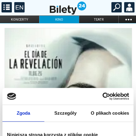
...
KONCERTY
KINO
TEATR
KABARET I
FILHARMONIA
OPERA I BALET
STAND-UP
DLA DZIECI
ONLINE
KARNETY
Zgoda
Szczegóły
O plikach cookies
Niniejsza strona korzysta z plików cookie