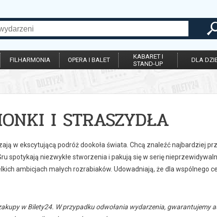
KABARET I
FILHARMONIA
OPERA I BALET
DLA DZIE
STAND-UP
IONKI I STRASZYDŁA
zają w ekscytującą podróż dookoła świata. Chcą znaleźć najbardziej prz
u spotykają niezwykłe stworzenia i pakują się w serię nieprzewidywaln
ielkich ambicjach małych rozrabiaków. Udowadniają, że dla wspólnego 
zakupy w Bilety24. W przypadku odwołania wydarzenia, gwarantujemy