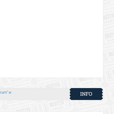
INFO
trum" w