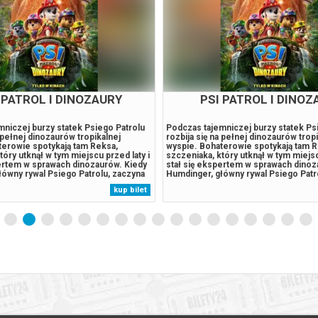
IO KOCHA ZWIERZAKI
KONIEC ULICY DĘB
wykle dużo się dzieje. Spędza wakacje
Gdy kosmiczne zjawisko przenosi ca
 wsi i sadzi swoje pierwsze drzewo,
podmiejskie osiedle w nieznane miej
ceru w parku rusza z Misią na misję
Plattów jednoczy siły, aby przetrwać
 odnaleźć psa sąsiada. Kiedy ich
rzeczywistości.******* Bezpieczne z
any Funio gorzej się czuje,
Bilety24. W przypadku odwołania wyd
obi, co w ich mocy, by poprawić mu
gwarantujemy automatyczny zwrot ś
a jednak na to, że czas odwiedzić
potwierdzony komunikatem wysyłany
kup bilet
Emocji nie zabraknie również w
e-mail, podany podczas zakupu.
 Pucio pomoże nowej...