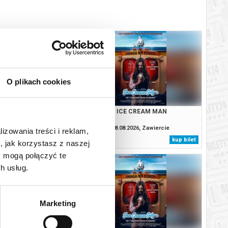
O plikach cookies
: CAŁKIEM NOWY DZIEŃ
ICE CREAM MAN
2D DUBBING
.2026, Zawiercie
08.08.2026, Zawiercie
lizowania treści i reklam,
kup bilet
kup bilet
, jak korzystasz z naszej
y mogą połączyć te
h usług.
Marketing