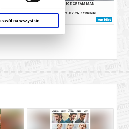
: CAŁKIEM NOWY DZIEŃ
ICE CREAM MAN
2D DUBBING
.2026, Zawiercie
09.08.2026, Zawiercie
kup bilet
kup bilet
ezwól na wszystkie