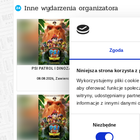
Inne wydarzenia organizatora
Zgoda
PSI PATROL I DINOZAURY
VAIAN
Niniejsza strona korzysta z
08.08.2026, Zawiercie
08.08.2026, Zaw
Wykorzystujemy pliki cookie 
kup bilet
aby oferować funkcje społecz
witryny, udostępniamy part
informacje z innymi danymi 
Wybór
Niezbędne
zgody