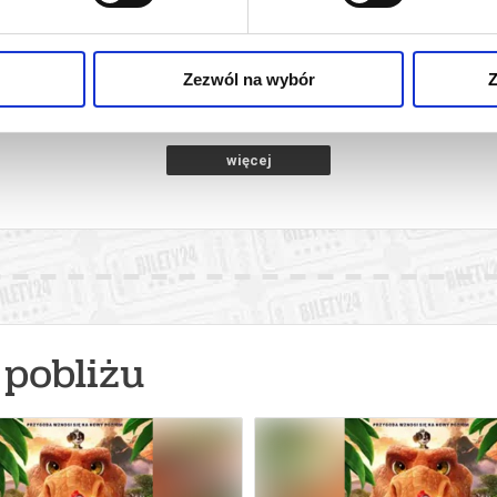
A
SPIDER-MAN : CAŁKIEM NOWY DZIEŃ
SPIDER-MAN 
2D DUBBING
iercie
09.08.2026, Zawiercie
09.08
kup bilet
kup bilet
Zezwól na wybór
Z
więcej
pobliżu