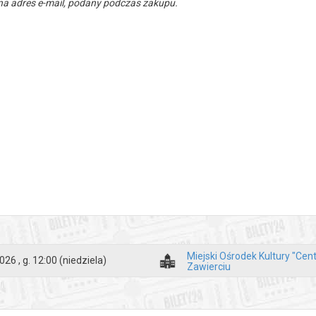
a adres e-mail, podany podczas zakupu.
Miejski Ośrodek Kultury "Cen
026 , g. 12:00
(niedziela)
Zawierciu