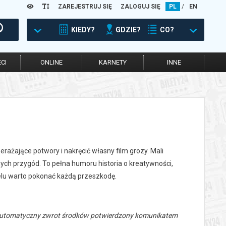
ZAREJESTRUJ SIĘ
ZALOGUJ SIĘ
PL
/
EN
KIEDY?
GDZIE?
CO?
CI
ONLINE
KARNETY
INNE
erażające potwory i nakręcić własny film grozy. Mali
ych przygód. To pełna humoru historia o kreatywności,
celu warto pokonać każdą przeszkodę.
 automatyczny zwrot środków potwierdzony komunikatem