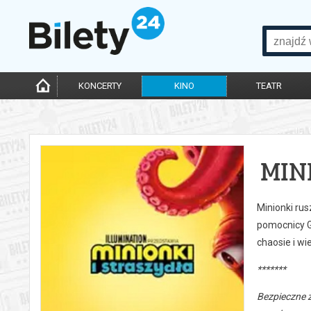
KONCERTY
KINO
TEATR
MIN
Minionki rus
pomocnicy Gr
chaosie i w
*******
Bezpieczne 