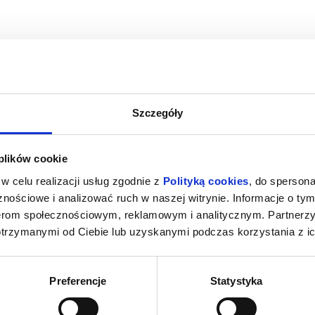
Szczegóły
A
SPIDER-MAN : CAŁKIEM NOWY DZIEŃ
SPIDER-MAN 
 plików cookie
2D DUBBING
iercie
08.08.2026, Zawiercie
08.08
w celu realizacji usług zgodnie z
Polityką cookies
, do spersona
kup bilet
kup bilet
nościowe i analizować ruch w naszej witrynie. Informacje o tym
nerom społecznościowym, reklamowym i analitycznym. Partnerz
otrzymanymi od Ciebie lub uzyskanymi podczas korzystania z ic
Preferencje
Statystyka