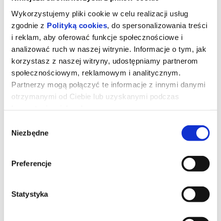
Wykorzystujemy pliki cookie w celu realizacji usług
zgodnie z
Polityką cookies
, do spersonalizowania treści
i reklam, aby oferować funkcje społecznościowe i
analizować ruch w naszej witrynie. Informacje o tym, jak
korzystasz z naszej witryny, udostępniamy partnerom
społecznościowym, reklamowym i analitycznym.
Partnerzy mogą połączyć te informacje z innymi danymi
otrzymanymi od Ciebie lub uzyskanymi podczas
korzystania z ich usług.
Wybór
Niezbędne
zgody
TOY STORY 5
Preferencje
Kowboj Chudy wraz z przyjaciółmi mierzy się z nową technologią
popularną wśród dzieci.
Statystyka
*******
Bezpieczne zakupy w Bilety24. W przypadku odwołania
wydarzenia, gwarantujemy automatyczny zwrot środków