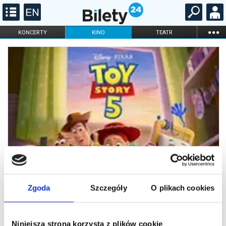
...
KONCERTY
KINO
TEATR
KABARET I
FILHARMONIA
OPERA I BALET
STAND-UP
DLA DZIECI
ONLINE
KARNETY
Zgoda
Szczegóły
O plikach cookies
Niniejsza strona korzysta z plików cookie