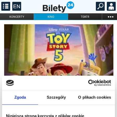
...
KONCERTY
KINO
TEATR
KABARET I
FILHARMONIA
OPERA I BALET
STAND-UP
DLA DZIECI
ONLINE
KARNETY
Zgoda
Szczegóły
O plikach cookies
Niniejsza strona korzysta z plików cookie