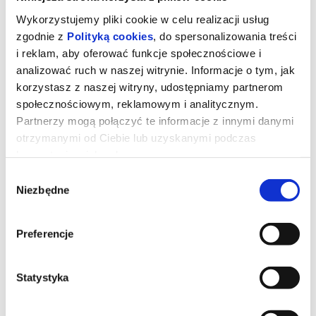
Wykorzystujemy pliki cookie w celu realizacji usług
zgodnie z
Polityką cookies
, do spersonalizowania treści
i reklam, aby oferować funkcje społecznościowe i
analizować ruch w naszej witrynie. Informacje o tym, jak
korzystasz z naszej witryny, udostępniamy partnerom
społecznościowym, reklamowym i analitycznym.
Partnerzy mogą połączyć te informacje z innymi danymi
otrzymanymi od Ciebie lub uzyskanymi podczas
korzystania z ich usług.
Wybór
Niezbędne
zgody
TOY STORY 5
Preferencje
Kowboj Chudy wraz z przyjaciółmi mierzy się z nową technologią
popularną wśród dzieci.
Statystyka
*******
Bezpieczne zakupy w Bilety24. W przypadku odwołania
wydarzenia, gwarantujemy automatyczny zwrot środków