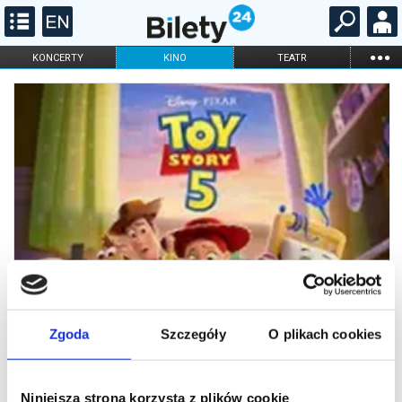
...
KONCERTY
KINO
TEATR
KABARET I
FILHARMONIA
OPERA I BALET
STAND-UP
DLA DZIECI
ONLINE
KARNETY
Zgoda
Szczegóły
O plikach cookies
Niniejsza strona korzysta z plików cookie