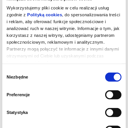
Wykorzystujemy pliki cookie w celu realizacji usług
zgodnie z
Polityką cookies
, do spersonalizowania treści
i reklam, aby oferować funkcje społecznościowe i
analizować ruch w naszej witrynie. Informacje o tym, jak
korzystasz z naszej witryny, udostępniamy partnerom
społecznościowym, reklamowym i analitycznym.
Partnerzy mogą połączyć te informacje z innymi danymi
otrzymanymi od Ciebie lub uzyskanymi podczas
korzystania z ich usług.
Wybór
Niezbędne
zgody
TOY STORY 5
Preferencje
Kowboj Chudy wraz z przyjaciółmi mierzy się z nową technologią
popularną wśród dzieci.
Statystyka
*******
Bezpieczne zakupy w Bilety24. W przypadku odwołania
wydarzenia, gwarantujemy automatyczny zwrot środków