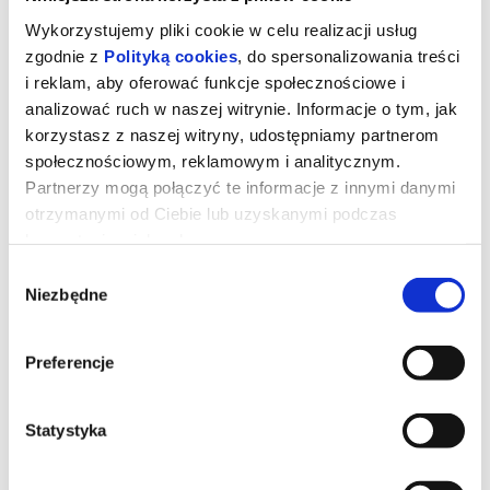
Wykorzystujemy pliki cookie w celu realizacji usług
zgodnie z
Polityką cookies
, do spersonalizowania treści
i reklam, aby oferować funkcje społecznościowe i
analizować ruch w naszej witrynie. Informacje o tym, jak
korzystasz z naszej witryny, udostępniamy partnerom
społecznościowym, reklamowym i analitycznym.
Partnerzy mogą połączyć te informacje z innymi danymi
otrzymanymi od Ciebie lub uzyskanymi podczas
korzystania z ich usług.
Wybór
Niezbędne
zgody
TOY STORY 5
Preferencje
Kowboj Chudy wraz z przyjaciółmi mierzy się z nową technologią
popularną wśród dzieci.
Statystyka
*******
Bezpieczne zakupy w Bilety24. W przypadku odwołania
wydarzenia, gwarantujemy automatyczny zwrot środków