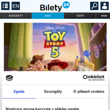
...
KONCERTY
KINO
TEATR
KABARET I
FILHARMONIA
OPERA I BALET
STAND-UP
DLA DZIECI
ONLINE
KARNETY
Zgoda
Szczegóły
O plikach cookies
Niniejsza strona korzysta z plików cookie