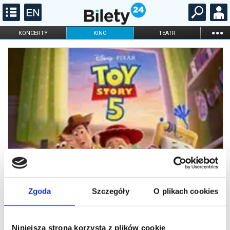
...
KONCERTY
KINO
TEATR
KABARET I
FILHARMONIA
OPERA I BALET
STAND-UP
DLA DZIECI
ONLINE
KARNETY
Zgoda
Szczegóły
O plikach cookies
Niniejsza strona korzysta z plików cookie