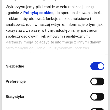
Wykorzystujemy pliki cookie w celu realizacji usług
zgodnie z
Polityką cookies
, do spersonalizowania treści
i reklam, aby oferować funkcje społecznościowe i
analizować ruch w naszej witrynie. Informacje o tym, jak
korzystasz z naszej witryny, udostępniamy partnerom
społecznościowym, reklamowym i analitycznym.
Partnerzy mogą połączyć te informacje z innymi danymi
otrzymanymi od Ciebie lub uzyskanymi podczas
korzystania z ich usług.
Wybór
Niezbędne
zgody
TOY STORY 5
Preferencje
Kowboj Chudy wraz z przyjaciółmi mierzy się z nową technologią
popularną wśród dzieci.
Statystyka
*******
Bezpieczne zakupy w Bilety24. W przypadku odwołania
wydarzenia, gwarantujemy automatyczny zwrot środków