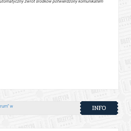
 automatyczny zwrot środków potwierdzony komunikatem
INFO
trum" w