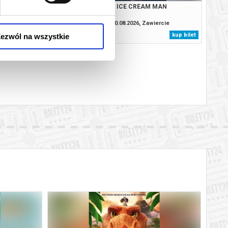
TROL I DINOZAURY
ICE CREAM MAN
.2026, Zawiercie
10.08.2026, Zawiercie
kup bilet
kup bilet
ezwól na wszystkie