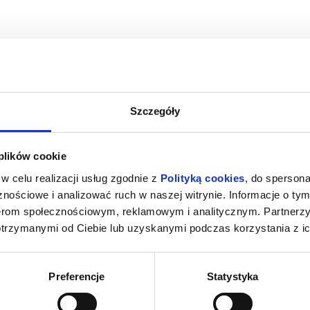
Szczegóły
A
SPIDER-MAN : CAŁKIEM NOWY DZIEŃ
SPIDER-MAN 
 plików cookie
2D DUBBING
iercie
09.08.2026, Zawiercie
09.08
w celu realizacji usług zgodnie z
Polityką cookies
, do spersona
kup bilet
kup bilet
nościowe i analizować ruch w naszej witrynie. Informacje o tym
nerom społecznościowym, reklamowym i analitycznym. Partnerz
otrzymanymi od Ciebie lub uzyskanymi podczas korzystania z ic
Preferencje
Statystyka