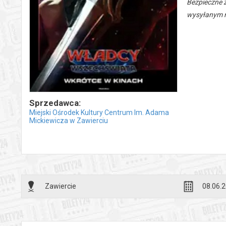
Bezpieczne 
wysyłanym n
Sprzedawca:
Miejski Ośrodek Kultury Centrum Im. Adama
Mickiewicza w Zawierciu
Zawiercie
08.06.2