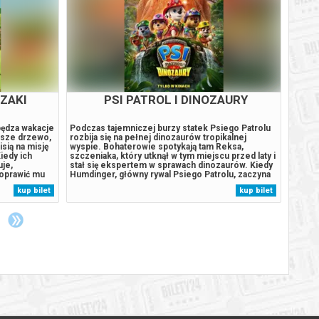
KONIEC ULICY DĘBOWEJ
remu życie nie
Gdy kosmiczne zjawisko przenosi całe
Amelia
Porzucony
podmiejskie osiedle w nieznane miejsce, rodzina
wycho
lerz),
Plattów jednoczy siły, aby przetrwać w nowej
dorast
opiekuje się
rzeczywistości.******* Bezpieczne zakupy w
do wym
a). Aby
Bilety24. W przypadku odwołania wydarzenia,
zaczyn
ymanie domu,
gwarantujemy automatyczny zwrot środków
uświad
 decyzje,
potwierdzony komunikatem wysyłanym na adres
wszyst
kup bilet
kup bilet
ej coraz
e-mail, podany podczas zakupu.
wymiar
świata
moc,..