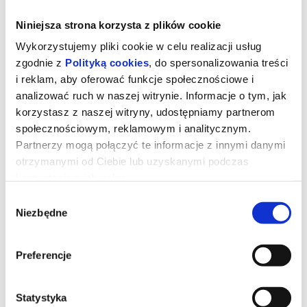
Niniejsza strona korzysta z plików cookie
Wykorzystujemy pliki cookie w celu realizacji usług
zgodnie z
Polityką cookies
, do spersonalizowania treści
i reklam, aby oferować funkcje społecznościowe i
analizować ruch w naszej witrynie. Informacje o tym, jak
korzystasz z naszej witryny, udostępniamy partnerom
społecznościowym, reklamowym i analitycznym.
Partnerzy mogą połączyć te informacje z innymi danymi
otrzymanymi od Ciebie lub uzyskanymi podczas
korzystania z ich usług.
WŁADCY WSZECHŚWIATA 2D
Wybór
DUBBING
Niezbędne
zgody
Preferencje
Adam jest na co dzień księciem Eterni, lecz gdy zachodzi taka
potrzeba po wypowiedzeniu słów "Na potęgę Posępnego Czerepu,
mocy przybywaj!" staje się herosem znanym jako He-man.
Tym razem He-man decyduje się na wyprawę przeciwko
Statystyka
potężnemu i okrutnemu Szkieletorowi aby ocalić swoją planetę