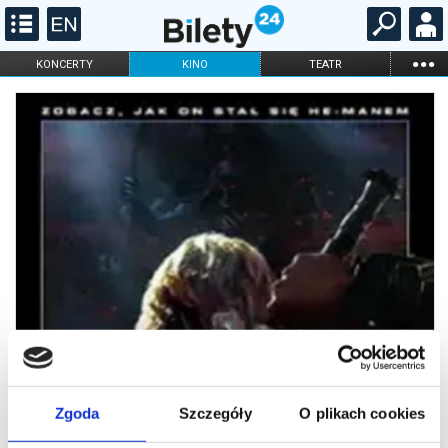
...
KONCERTY
KINO
TEATR
KABARET I
FILHARMONIA
OPERA I BALET
STAND-UP
DLA DZIECI
ONLINE
KARNETY
Zgoda
Szczegóły
O plikach cookies