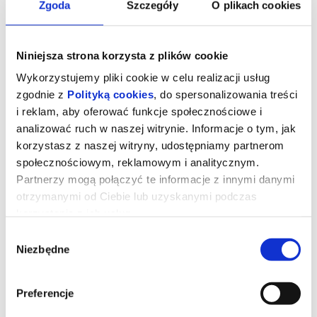
Zgoda
Szczegóły
O plikach cookies
Niniejsza strona korzysta z plików cookie
Wykorzystujemy pliki cookie w celu realizacji usług
zgodnie z
Polityką cookies
, do spersonalizowania treści
i reklam, aby oferować funkcje społecznościowe i
analizować ruch w naszej witrynie. Informacje o tym, jak
korzystasz z naszej witryny, udostępniamy partnerom
społecznościowym, reklamowym i analitycznym.
Partnerzy mogą połączyć te informacje z innymi danymi
otrzymanymi od Ciebie lub uzyskanymi podczas
DIABEŁ UBIERA SIĘ U PRADY 2 2D
korzystania z ich usług.
NAPISY
Wybór
Niezbędne
zgody
UWAGA!W zwiąku z rozbudową Kina "Łydynia" tymczasowa sala
kinowa znajduje się w szkole TWP ul. Kraszewskiego 8A
Preferencje
Miranda Priestly walczy ze swoją byłą asystentką Emily - a
obecnie rywalką na kierowniczym stanowisku - konkurują o