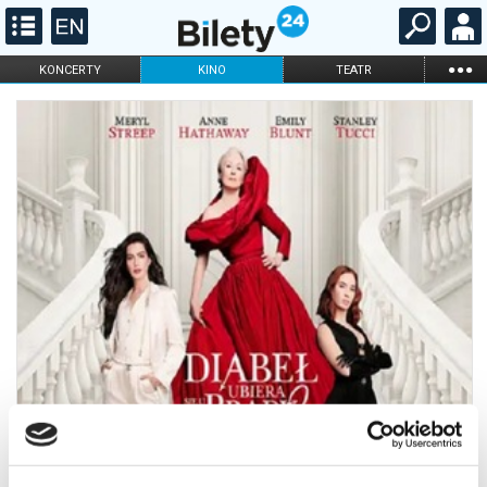
...
KONCERTY
KINO
TEATR
KABARET I
FILHARMONIA
OPERA I BALET
STAND-UP
DLA DZIECI
ONLINE
KARNETY