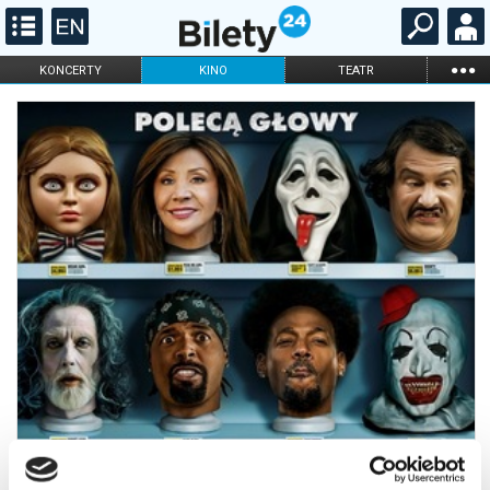
...
KONCERTY
KINO
TEATR
KABARET I
FILHARMONIA
OPERA I BALET
STAND-UP
DLA DZIECI
ONLINE
KARNETY