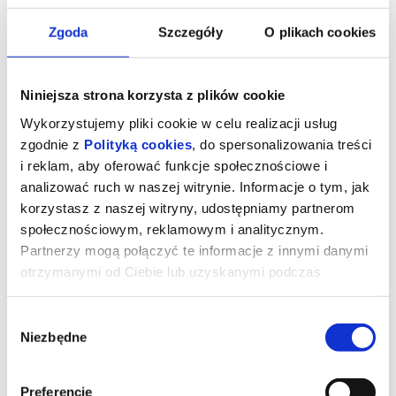
Zgoda
Szczegóły
O plikach cookies
Niniejsza strona korzysta z plików cookie
Wykorzystujemy pliki cookie w celu realizacji usług
zgodnie z
Polityką cookies
, do spersonalizowania treści
i reklam, aby oferować funkcje społecznościowe i
analizować ruch w naszej witrynie. Informacje o tym, jak
korzystasz z naszej witryny, udostępniamy partnerom
społecznościowym, reklamowym i analitycznym.
STRASZNY FILM 2D DUBBING
Partnerzy mogą połączyć te informacje z innymi danymi
otrzymanymi od Ciebie lub uzyskanymi podczas
korzystania z ich usług.
UWAGA!W zwiąku z rozbudową Kina "Łydynia" tymczasowa sala
Wybór
kinowa znajduje się w szkole TWP ul. Kraszewskiego 8A
Niezbędne
zgody
Dwadzieścia sześć lat po tym, jak udało im się ujść z życiem przed
zamaskowanym zabójcą przypominającym Ghostface’a,
legendarna czwórka ponownie staje się celem tajemniczego
mordercy. Cindy, Brenda, Ray i Shorty muszą jeszcze raz połączyć
Preferencje