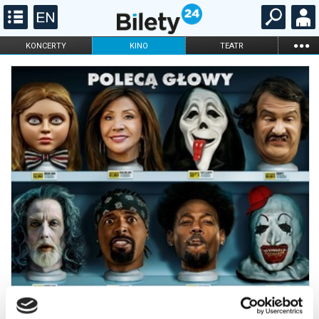
...
KONCERTY
KINO
TEATR
KABARET I
FILHARMONIA
OPERA I BALET
STAND-UP
DLA DZIECI
ONLINE
KARNETY