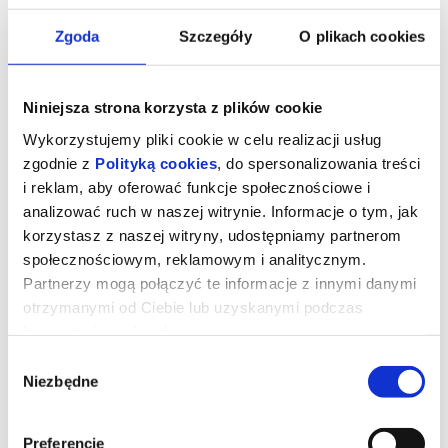
Zgoda
Szczegóły
O plikach cookies
Niniejsza strona korzysta z plików cookie
Wykorzystujemy pliki cookie w celu realizacji usług
zgodnie z
Polityką cookies
, do spersonalizowania treści
i reklam, aby oferować funkcje społecznościowe i
analizować ruch w naszej witrynie. Informacje o tym, jak
korzystasz z naszej witryny, udostępniamy partnerom
społecznościowym, reklamowym i analitycznym.
STRASZNY FILM 2D DUBBING
Partnerzy mogą połączyć te informacje z innymi danymi
otrzymanymi od Ciebie lub uzyskanymi podczas
korzystania z ich usług.
UWAGA!W zwiąku z rozbudową Kina "Łydynia" tymczasowa sala
Wybór
kinowa znajduje się w szkole TWP ul. Kraszewskiego 8A
Niezbędne
zgody
Dwadzieścia sześć lat po tym, jak udało im się ujść z życiem przed
zamaskowanym zabójcą przypominającym Ghostface’a,
legendarna czwórka ponownie staje się celem tajemniczego
mordercy. Cindy, Brenda, Ray i Shorty muszą jeszcze raz połączyć
Preferencje