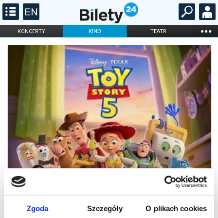
...
KONCERTY
KINO
TEATR
KABARET I
FILHARMONIA
OPERA I BALET
STAND-UP
DLA DZIECI
ONLINE
KARNETY
Zgoda
Szczegóły
O plikach cookies