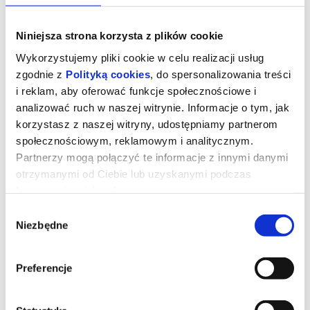
Niniejsza strona korzysta z plików cookie
Wykorzystujemy pliki cookie w celu realizacji usług
zgodnie z
Polityką cookies
, do spersonalizowania treści
i reklam, aby oferować funkcje społecznościowe i
analizować ruch w naszej witrynie. Informacje o tym, jak
korzystasz z naszej witryny, udostępniamy partnerom
społecznościowym, reklamowym i analitycznym.
Partnerzy mogą połączyć te informacje z innymi danymi
otrzymanymi od Ciebie lub uzyskanymi podczas
korzystania z ich usług.
TOY STORY 5 2D DUBBING
Wybór
Niezbędne
zgody
UWAGA!W zwiąku z rozbudową Kina "Łydynia" tymczasowa sala
kinowa znajduje się w szkole TWP ul. Kraszewskiego 8A
Preferencje
Kowboj Chudy wraz z przyjaciółmi mierzy się z nową technologią
popularną wśród dzieci.
Produkcja: USA