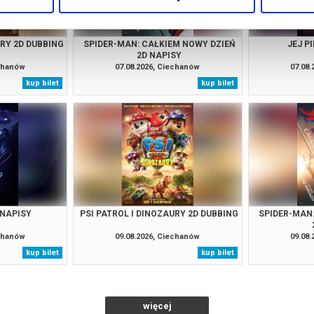
URY 2D DUBBING
SPIDER-MAN: CAŁKIEM NOWY DZIEŃ
JEJ P
2D NAPISY
echanów
07.08.2026, Ciechanów
07.08
kup bilet
kup bilet
 NAPISY
PSI PATROL I DINOZAURY 2D DUBBING
SPIDER-MAN
echanów
09.08.2026, Ciechanów
09.08
kup bilet
kup bilet
więcej