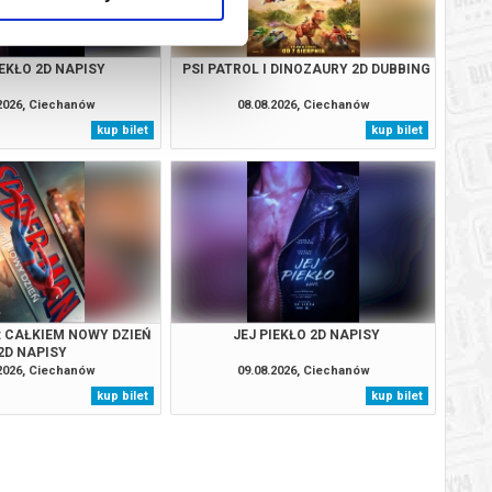
IEKŁO 2D NAPISY
PSI PATROL I DINOZAURY 2D DUBBING
.2026, Ciechanów
08.08.2026, Ciechanów
kup bilet
kup bilet
: CAŁKIEM NOWY DZIEŃ
JEJ PIEKŁO 2D NAPISY
2D NAPISY
.2026, Ciechanów
09.08.2026, Ciechanów
kup bilet
kup bilet