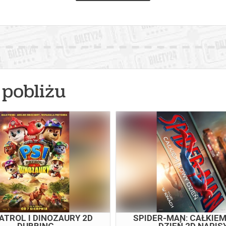
pobliżu
PATROL I DINOZAURY 2D
SPIDER-MAN: CAŁKIE
DUBBING
DZIEŃ 2D NAPIS