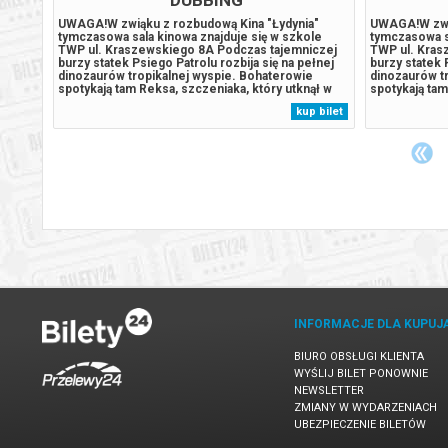
a"
UWAGA!W zwiąku z rozbudową Kina "Łydynia"
UWAGA!W zwią
le
tymczasowa sala kinowa znajduje się w szkole
tymczasowa sa
czej
TWP ul. Kraszewskiego 8A Podczas tajemniczej
TWP ul. Kras
łnej
burzy statek Psiego Patrolu rozbija się na pełnej
burzy statek 
e
dinozaurów tropikalnej wyspie. Bohaterowie
dinozaurów t
ął w
spotykają tam Reksa, szczeniaka, który utknął w
spotykają tam
w
tym miejscu przed laty i stał się ekspertem w
tym miejscu p
 bilet
kup bilet
ówny
sprawach dinozaurów. Kiedy Humdinger, główny
sprawach din
..
rywal Psiego Patrolu, zaczyna lekkomyślnie...
rywal Psiego 
INFORMACJE DLA KUPUJ
BIURO OBSŁUGI KLIENTA
WYŚLIJ BILET PONOWNIE
NEWSLETTER
ZMIANY W WYDARZENIACH
UBEZPIECZENIE BILETÓW