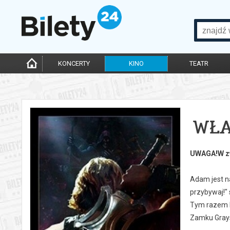
KONCERTY
KINO
TEATR
WŁA
UWAGA!W zw
Adam jest n
przybywaj!"
Tym razem H
Zamku Grays