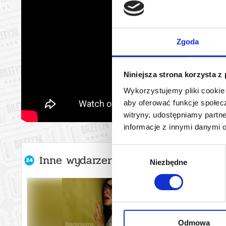
Zgoda
Niniejsza strona korzysta z
Wykorzystujemy pliki cookie 
aby oferować funkcje społecz
witryny, udostępniamy part
informacje z innymi danymi 
Wybór
Inne wydarzenia organizatora
Niezbędne
zgody
Odmowa