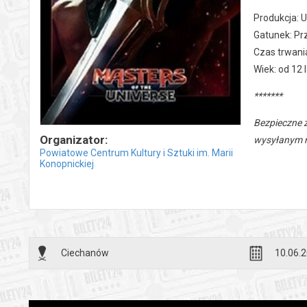
Produkcja: 
Gatunek: P
Czas trwania
Wiek: od 12 l
*******
Bezpieczne 
Organizator:
wysyłanym n
Powiatowe Centrum Kultury i Sztuki im. Marii
Konopnickiej
Ciechanów
10.06.2