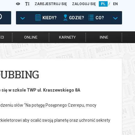
ZAREJESTRUJ SIĘ
ZALOGUJ SIĘ
PL
/
EN
KIEDY?
GDZIE?
CO?
CI
ONLINE
KARNETY
INNE
UBBING
 się w szkole TWP ul. Kraszewskiego 8A
wiedzeniu słów "Na potęgę Posępnego Czerepu, mocy
letorowi aby ocalić swoją planetę oraz uchronić sekrety