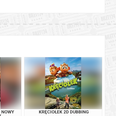
M NOWY
KRĘCIOŁEK 2D DUBBING
Y