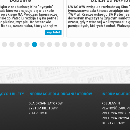
ku z rozbudową Kina "Łydynia"
UWAGA!W zwiąku z rozbudową Kina "
la kinowa znajduje się w szkole
tymczasowa sala kinowa znajduje się
zewskiego 8A Podczas tajemniczej
TWP ul. Kraszewskiego 8A Peter jest
Psiego Patrolu rozbija się na pełnej
dorosłym mężczyzną żyjącym samotn
ropikalnej wyspie. Bohaterowie
czasu, gdy z własnej woli wymazał się 
 Reksa, szczeniaka, który utknął w
pamięci tych, których kochał. Walczą
rzed laty i stał się ekspertem w
przestępczością w Nowym Jorku, któr
kup bilet
ozaurów. Kiedy Humdinger, główny
jego imienia, w pełni poświęcił się oc
Patrolu, zaczyna lekkomyślnie...
Gdy rosnące wymagania zaczynają go
przytłaczać,...
ĄCYCH BILETY
INFORMACJE DLA ORGANIZATORÓW
INFORMACJE O
DLA ORGANIZATORÓW
REGULAMIN
SYSTEM BILETOWY
PEWNOŚĆ ZAKUP
REFERENCJE
POLITYKA COOKIE
POLITYKA PRYWA
OFERTY PRACY