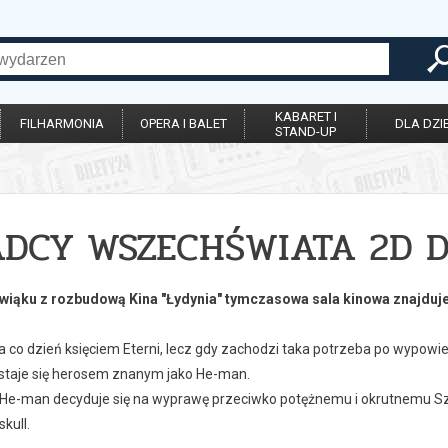
KABARET I
FILHARMONIA
OPERA I BALET
DLA DZIE
STAND-UP
DCY WSZECHŚWIATA 2D D
iąku z rozbudową Kina "Łydynia" tymczasowa sala kinowa znajduje
a co dzień księciem Eterni, lecz gdy zachodzi taka potrzeba po wypo
 staje się herosem znanym jako He-man.
e-man decyduje się na wyprawę przeciwko potężnemu i okrutnemu Szkie
kull.