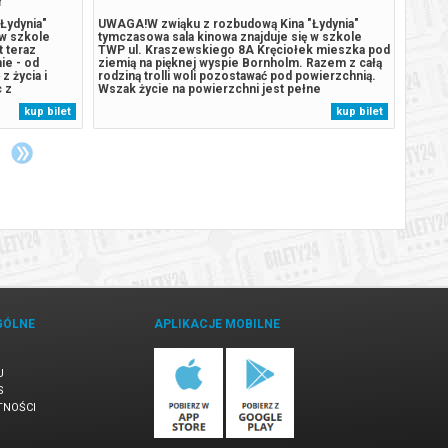
Łydynia"
UWAGA!W zwiąku z rozbudową Kina "Łydynia"
UWAGA
 w szkole
tymczasowa sala kinowa znajduje się w szkole
tymcza
 teraz
TWP ul. Kraszewskiego 8A Kręciołek mieszka pod
TWP ul
ie - od
ziemią na pięknej wyspie Bornholm. Razem z całą
dorosł
z życia i
rodziną trolli woli pozostawać pod powierzchnią.
czasu,
c z
Wszak życie na powierzchni jest pełne
pamięc
y nie zna już
niebezpieczeństw. Pewnego dnia wspaniałą
przest
kup bilet
kup bilet
hronie miasta.
zabawę w loty na grzbietach nietoperzy przerywa
jego i
mu głośny grzmot. Kręciołek postanawia wyjść...
Gdy ro
przytła
GÓLNE
APLIKACJE MOBILNE
U
S
TNOŚCI