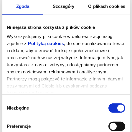
Zgoda
Szczegóły
O plikach cookies
Niniejsza strona korzysta z plików cookie
Wykorzystujemy pliki cookie w celu realizacji usług
zgodnie z
Polityką cookies
, do spersonalizowania treści
i reklam, aby oferować funkcje społecznościowe i
analizować ruch w naszej witrynie. Informacje o tym, jak
korzystasz z naszej witryny, udostępniamy partnerom
społecznościowym, reklamowym i analitycznym.
Partnerzy mogą połączyć te informacje z innymi danymi
WŁADCY WSZECHŚWIATA 2D
otrzymanymi od Ciebie lub uzyskanymi podczas
DUBBING
korzystania z ich usług.
Wybór
Niezbędne
zgody
UWAGA!W zwiąku z rozbudową Kina "Łydynia" tymczasowa sala
kinowa znajduje się w szkole TWP ul. Kraszewskiego 8A
Adam jest na co dzień księciem Eterni, lecz gdy zachodzi taka
Preferencje
potrzeba po wypowiedzeniu słów "Na potęgę Posępnego Czerepu,