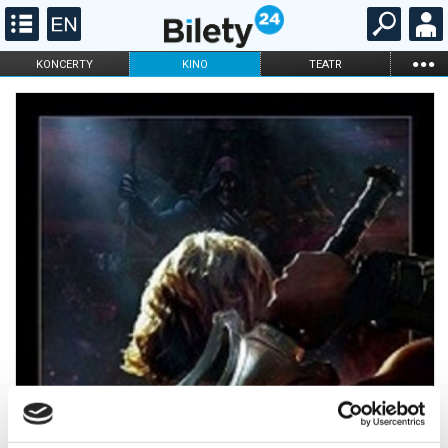
...
KONCERTY
KINO
TEATR
KABARET I
FILHARMONIA
OPERA I BALET
STAND-UP
DLA DZIECI
ONLINE
KARNETY