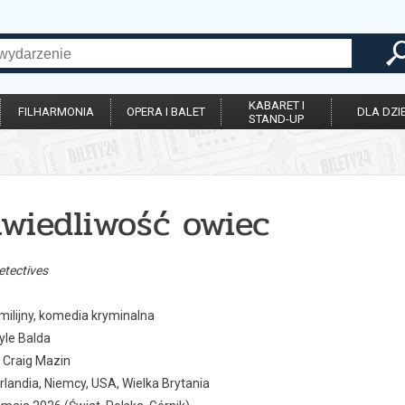
KABARET I
FILHARMONIA
OPERA I BALET
DLA DZIE
STAND-UP
awiedliwość owiec
etectives
ilijny, komedia kryminalna
yle Balda
Craig Mazin
Irlandia, Niemcy, USA, Wielka Brytania