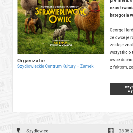
premiera:
8 
czas trwani
kategoria 
George Hardy
że owce je r
zostaje zna
wszystko o t
owce dochodz
Organizator:
Szydłowieckie Centrum Kultury – Zamek
z faktem, że 
*******
czyt
Bezpieczne 
wy
wysyłanym n
Szydłowiec
28.05.2