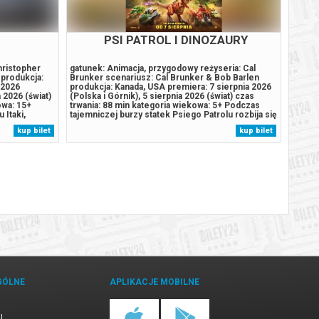
M NOWY
PSI PATROL I DINOZAURY
in Daniel
gatunek: Animacja, przygodowy reżyseria: Cal
gatune
Erik
Brunker scenariusz: Cal Brunker & Bob Barlen
Cretto
1 lipca 2026
produkcja: Kanada, USA premiera: 7 sierpnia 2026
Sommer
 czas trwania:
(Polska i Górnik), 5 sierpnia 2026 (świat) czas
(Polsk
 jest teraz
trwania: 88 min kategoria wiekowa: 5+ Podczas
145 mi
ie - od
tajemniczej burzy statek Psiego Patrolu rozbija się
dorosł
z życia i
na pełnej dinozaurów tropikalnej wyspie.
czasu,
kup bilet
kup bilet
c z
Bohaterowie spotykają tam Reksa, szczeniaka,
pamięc
y...
który utknął w tym miejscu...
przest
GÓLNE
APLIKACJE MOBILNE
U