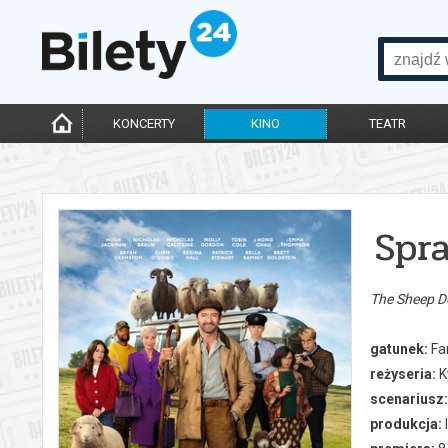
KONCERTY
KINO
TEATR
Spr
The Sheep D
gatunek:
Fam
reżyseria:
K
scenariusz:
produkcja: