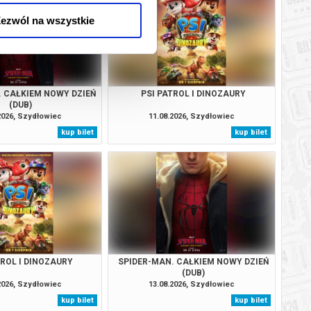
ezwól na wszystkie
. CAŁKIEM NOWY DZIEŃ
PSI PATROL I DINOZAURY
(DUB)
2026, Szydłowiec
11.08.2026, Szydłowiec
kup bilet
kup bilet
TROL I DINOZAURY
SPIDER-MAN. CAŁKIEM NOWY DZIEŃ
(DUB)
2026, Szydłowiec
13.08.2026, Szydłowiec
kup bilet
kup bilet