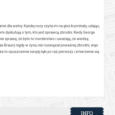
ie dla wełny. Każdej nocy czyta im na głos kryminały, udając,
nami dyskutują o tym, kto jest sprawcą zbrodni. Kiedy George
ie sprawę, że było to morderstwo i uważają, że wiedzą
olas Braun) nigdy w życiu nie rozwiązał poważnej zbrodni, więc
 to opuszczenie swojej łąki po raz pierwszy i zmierzenie się
 automatyczny zwrot środków potwierdzony komunikatem
INFO