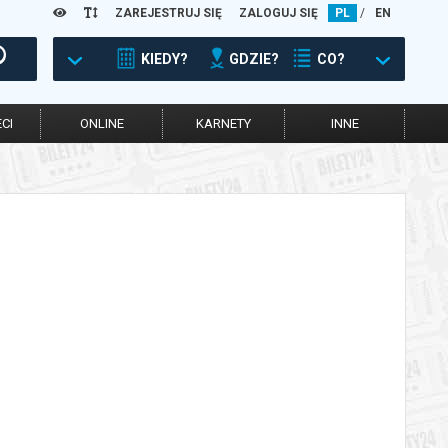
ZAREJESTRUJ SIĘ
ZALOGUJ SIĘ
PL
/
EN
KIEDY?
GDZIE?
CO?
CI
ONLINE
KARNETY
INNE