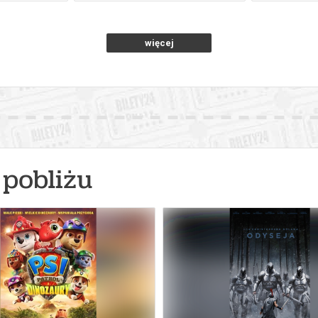
więcej
pobliżu