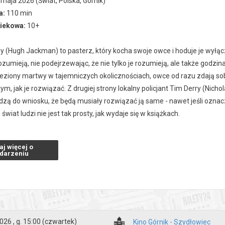
maja 2026 (Świat, Polska, Górnik)
a:
110 min
wiekowa:
10+
 (Hugh Jackman) to pasterz, który kocha swoje owce i hoduje je wyłączn
ozumieją, nie podejrzewając, że nie tylko je rozumieją, ale także godzi
leziony martwy w tajemniczych okolicznościach, owce od razu zdają sob
ym, jak je rozwiązać. Z drugiej strony lokalny policjant Tim Derry (Nich
ą do wniosku, że będą musiały rozwiązać ją same - nawet jeśli oznacza
świat ludzi nie jest tak prosty, jak wydaje się w książkach.
aj więcej o
zakupy w Bilety24. W przypadku odwołania wydarzenia, gwarantujemy
darzeniu
a adres e-mail, podany podczas zakupu.
026 , g. 15:00
(czwartek)
Kino Górnik - Szydłowiec