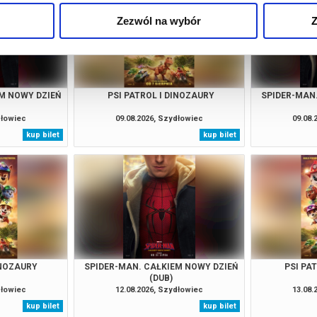
Zezwól na wybór
Z
M NOWY DZIEŃ
PSI PATROL I DINOZAURY
SPIDER-MAN
dłowiec
09.08.2026, Szydłowiec
09.08.
kup bilet
kup bilet
INOZAURY
SPIDER-MAN. CAŁKIEM NOWY DZIEŃ
PSI PA
(DUB)
dłowiec
12.08.2026, Szydłowiec
13.08.
kup bilet
kup bilet