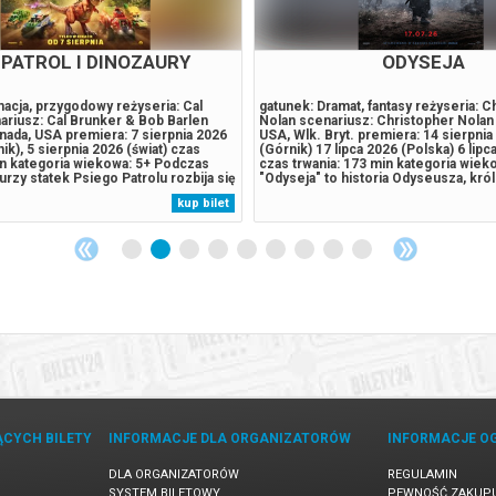
 PATROL I DINOZAURY
SPIDER-MAN. CAŁKIE
DZIEŃ (DUB)
acja, przygodowy reżyseria: Cal
gatunek: Akcja, Sci-Fi reżyseria: Dest
ariusz: Cal Brunker & Bob Barlen
Cretton scenariusz: Chris McKenna, 
nada, USA premiera: 7 sierpnia 2026
Sommers produkcja: USA premiera: 3
ik), 5 sierpnia 2026 (świat) czas
(Polska i Górnik) 27 lipca 2026 (świat)
in kategoria wiekowa: 5+ Podczas
145 min kategoria wiekowa: 12+ Peter
urzy statek Psiego Patrolu rozbija się
dorosłym mężczyzną żyjącym samotn
ozaurów tropikalnej wyspie.
czasu, gdy z własnej woli wymazał się 
kup bilet
spotykają tam Reksa, szczeniaka,
pamięci tych, których kochał. Walczą
w tym miejscu...
przestępczością w Nowym Jorku, któr
ĄCYCH BILETY
INFORMACJE DLA ORGANIZATORÓW
INFORMACJE O
DLA ORGANIZATORÓW
REGULAMIN
SYSTEM BILETOWY
PEWNOŚĆ ZAKUP