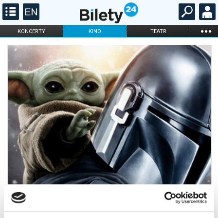
...
KONCERTY
KINO
TEATR
KABARET I
FILHARMONIA
OPERA I BALET
STAND-UP
DLA DZIECI
ONLINE
KARNETY