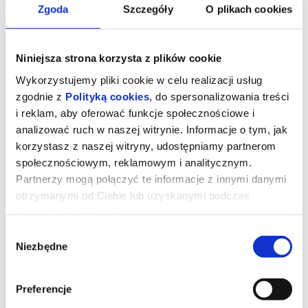
Zgoda
Szczegóły
O plikach cookies
Niniejsza strona korzysta z plików cookie
Wykorzystujemy pliki cookie w celu realizacji usług
zgodnie z
Polityką cookies
, do spersonalizowania treści
i reklam, aby oferować funkcje społecznościowe i
analizować ruch w naszej witrynie. Informacje o tym, jak
korzystasz z naszej witryny, udostępniamy partnerom
społecznościowym, reklamowym i analitycznym.
Partnerzy mogą połączyć te informacje z innymi danymi
The Mandalorian and Grogu
otrzymanymi od Ciebie lub uzyskanymi podczas
NAPISY 2D
korzystania z ich usług.
Wybór
Niezbędne
zgody
Star Wars: The Mandalorian and Grogu
gatunek
: Akcja i przygoda, Science fiction
reżyseria
: Jon Favreau
Preferencje
scenariusz
: Jon Favreau, Dave Filoni
produkcja
: USA 2026