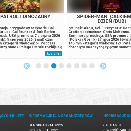
 PATROL I DINOZAURY
SPIDER-MAN. CAŁKIE
DZIEŃ (DUB)
acja, przygodowy reżyseria: Cal
gatunek: Akcja, Sci-Fi reżyseria: Dest
ariusz: Cal Brunker & Bob Barlen
Cretton scenariusz: Chris McKenna, 
nada, USA premiera: 7 sierpnia 2026
Sommers produkcja: USA premiera: 3
ik), 5 sierpnia 2026 (świat) czas
(Polska i Górnik) 27 lipca 2026 (świat)
in kategoria wiekowa: 5+ Podczas
145 min kategoria wiekowa: 12+ Peter
urzy statek Psiego Patrolu rozbija się
dorosłym mężczyzną żyjącym samotn
ozaurów tropikalnej wyspie.
czasu, gdy z własnej woli wymazał się 
kup bilet
spotykają tam Reksa, szczeniaka,
pamięci tych, których kochał. Walczą
w tym miejscu...
przestępczością w Nowym Jorku, któr
ĄCYCH BILETY
INFORMACJE DLA ORGANIZATORÓW
INFORMACJE O
DLA ORGANIZATORÓW
REGULAMIN
SYSTEM BILETOWY
PEWNOŚĆ ZAKUP