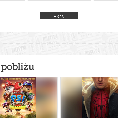
więcej
pobliżu