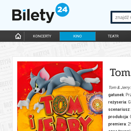
KONCERTY
KINO
TEATR
Tom
Tom & Jerry
gatunek
: P
reżyseria
: 
scenariusz
produkcja
:
premiera
: 