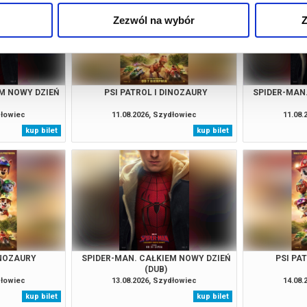
Zezwól na wybór
Z
M NOWY DZIEŃ
PSI PATROL I DINOZAURY
SPIDER-MAN
dłowiec
11.08.2026, Szydłowiec
11.08.
kup bilet
kup bilet
INOZAURY
SPIDER-MAN. CAŁKIEM NOWY DZIEŃ
PSI PA
(DUB)
dłowiec
13.08.2026, Szydłowiec
14.08.
kup bilet
kup bilet