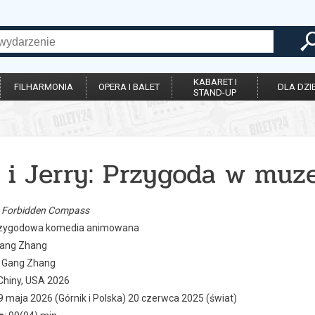
KABARET I
FILHARMONIA
OPERA I BALET
DLA DZIE
STAND-UP
 i Jerry: Przygoda w mu
: Forbidden Compass
rzygodowa komedia animowana
Gang Zhang
: Gang Zhang
 Chiny, USA 2026
29 maja 2026 (Górnik i Polska) 20 czerwca 2025 (świat)