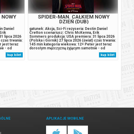
M NOWY
SPIDER-MAN. CAŁKIEM NOWY
DZIEŃ (DUB)
in Daniel
gatunek: Akcja, Sci-Fi reżyseria: Destin Daniel
gatune
Erik
Cretton scenariusz: Chris McKenna, Erik
Brunke
1 lipca 2026
Sommers produkcja: USA premiera: 31 lipca 2026
produk
 czas trwania:
(Polska i Górnik) 27 lipca 2026 (świat) czas trwania:
(Polsk
 jest teraz
145 min kategoria wiekowa: 12+ Peter jest teraz
trwani
ie - od
dorosłym mężczyzną żyjącym samotnie - od
tajemn
z życia i
czasu, gdy z własnej woli wymazał się z życia i
na peł
kup bilet
kup bilet
c z
pamięci tych, których kochał. Walcząc z
Bohate
y...
przestępczością w Nowym Jorku, który...
który 
GÓLNE
APLIKACJE MOBILNE
U