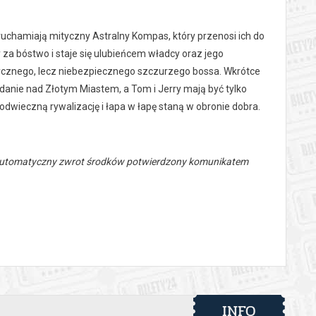
chamiają mityczny Astralny Kompas, który przenosi ich do
za bóstwo i staje się ulubieńcem władcy oraz jego
cznego, lecz niebezpiecznego szczurzego bossa. Wkrótce
danie nad Złotym Miastem, a Tom i Jerry mają być tylko
odwieczną rywalizację i łapa w łapę staną w obronie dobra.
 automatyczny zwrot środków potwierdzony komunikatem
INFO