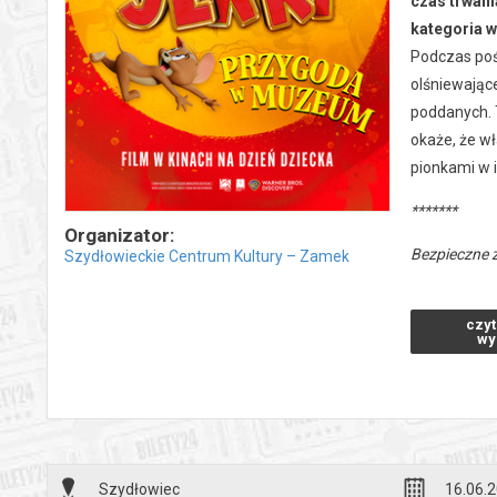
czas trwani
kategoria 
Podczas poś
olśniewając
poddanych. 
okaże, że w
pionkami w i
*******
Organizator:
Bezpieczne 
Szydłowieckie Centrum Kultury – Zamek
wysyłanym n
czyt
wy
Szydłowiec
16.06.2