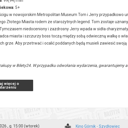
a
: 99(94) min
wiekowa
: 5+
cigu w nowojorskim Metropolitan Museum Tom i Jerry przypadkowo uru
ego Złotego Miasta rodem ze starożytnych legend. Tom zostaje uznany 
Tymczasem niedoceniony i zazdrosny Jerry wpada w sidła charyzmaty
ładca miasta i szczurzy boss toczą między sobą odwieczną walkę o wła
ch grze. Aby przetrwać i ocalić poddanych będą musieli zawiesić swoją 
zakupy w Bilety24. W przypadku odwołania wydarzenia, gwarantujemy
a adres e-mail, podany podczas zakupu.
aj więcej o
darzeniu
026 , g. 15:00
(wtorek)
Kino Górnik - Szydłowiec