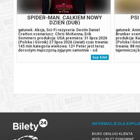
SPIDER-MAN. CAŁKIEM NOWY
PSI
DZIEŃ (DUB)
al
gatunek: Akcja, Sci-Fi reżyseria: Destin Daniel
gatunek: Anim
en
Cretton scenariusz: Chris McKenna, Erik
Brunker scen
 2026
Sommers produkcja: USA premiera: 31 lipca 2026
produkcja: Ka
s
(Polska i Górnik) 27 lipca 2026 (świat) czas trwania:
(Polska i Górn
zas
145 min kategoria wiekowa: 12+ Peter jest teraz
trwania: 88 m
ija się
dorosłym mężczyzną żyjącym samotnie - od
tajemniczej b
czasu, gdy z własnej woli wymazał się z życia i
na pełnej din
 bilet
kup bilet
ka,
pamięci tych, których kochał. Walcząc z
Bohaterowie 
przestępczością w Nowym Jorku, który...
który utknął 
INFORMACJE DLA KUPUJ
BIURO OBSŁUGI KLIENTA
WYŚLIJ BILET PONOWNIE