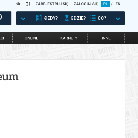
ZAREJESTRUJ SIĘ
ZALOGUJ SIĘ
PL
/
EN
KIEDY?
GDZIE?
CO?
CI
ONLINE
KARNETY
INNE
zeum