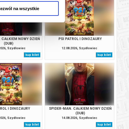
ezwól na wszystkie
. CAŁKIEM NOWY DZIEŃ
PSI PATROL I DINOZAURY
(DUB)
2026, Szydłowiec
12.08.2026, Szydłowiec
kup bilet
kup bilet
TROL I DINOZAURY
SPIDER-MAN. CAŁKIEM NOWY DZIEŃ
(DUB)
2026, Szydłowiec
14.08.2026, Szydłowiec
kup bilet
kup bilet