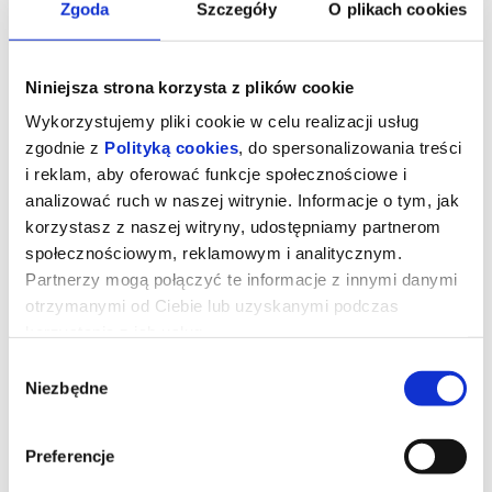
Zgoda
Szczegóły
O plikach cookies
Niniejsza strona korzysta z plików cookie
Wykorzystujemy pliki cookie w celu realizacji usług
zgodnie z
Polityką cookies
, do spersonalizowania treści
i reklam, aby oferować funkcje społecznościowe i
analizować ruch w naszej witrynie. Informacje o tym, jak
korzystasz z naszej witryny, udostępniamy partnerom
społecznościowym, reklamowym i analitycznym.
Partnerzy mogą połączyć te informacje z innymi danymi
otrzymanymi od Ciebie lub uzyskanymi podczas
DIABEŁ UBIERA SIĘ U PRADY 2
korzystania z ich usług.
Wybór
Niezbędne
Miranda Priestly walczy ze swoją byłą asystentką Emily - a
zgody
obecnie rywalką na kierowniczym stanowisku - konkurują o
wpływy i przychody z reklam w czasach upadającej prasy
papierowej.
Preferencje
Oryginalny tytuł: The Devil Wears Prada 2
Kraj i rok produkcji: USA 2026