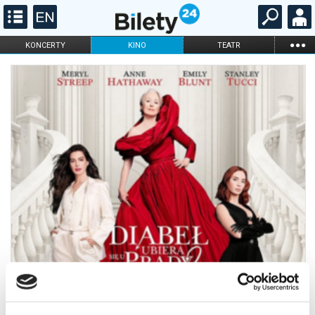
...
KONCERTY
KINO
TEATR
KABARET I
FILHARMONIA
OPERA I BALET
STAND-UP
DLA DZIECI
ONLINE
KARNETY