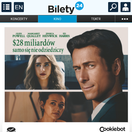
...
KONCERTY
KINO
TEATR
KABARET I
FILHARMONIA
OPERA I BALET
STAND-UP
DLA DZIECI
ONLINE
KARNETY