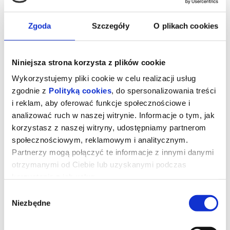
Zgoda
Szczegóły
O plikach cookies
Niniejsza strona korzysta z plików cookie
Wykorzystujemy pliki cookie w celu realizacji usług
zgodnie z
Polityką cookies
, do spersonalizowania treści
i reklam, aby oferować funkcje społecznościowe i
analizować ruch w naszej witrynie. Informacje o tym, jak
korzystasz z naszej witryny, udostępniamy partnerom
społecznościowym, reklamowym i analitycznym.
PRZEPIS NA MORDERSTWO
Partnerzy mogą połączyć te informacje z innymi danymi
otrzymanymi od Ciebie lub uzyskanymi podczas
korzystania z ich usług.
Wydziedziczony przez swoją bajecznie bogatą rodzinę Becket
Redfellow (Glen Powell) postanawia za wszelką cenę odzyskać
Wybór
należną mu fortunę. Na drodze do celu stoi jednak "tylko" jedna
Niezbędne
przeszkoda - musi po kolei wyeliminować siedmioro krewnych. W
zgody
bezwzględnej grze o pieniądze nie ma miejsca na skrupuły, a
każdy krok Becketa wciąga go coraz głębiej w niebezpieczną
spiralę intryg i manipulacji. Jego działania splatają się w