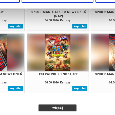
CY
SPIDER-MAN. CAŁKIEM NOWY DZIEŃ
SPIDER-MAN
(NAP)
rtuzy
06.08.2026, Kartuzy
06.0
kup bilet
kup bilet
M NOWY DZIEŃ
PSI PATROL I DINOZAURY
SPIDER-MAN
rtuzy
08.08.2026, Kartuzy
08.0
kup bilet
kup bilet
więcej