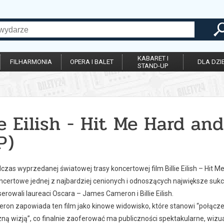
KABARET I
FILHARMONIA
OPERA I BALET
DLA DZIE
STAND-UP
ie Eilish - Hit Me Hard an
P)
zas wyprzedanej światowej trasy koncertowej film Billie Eilish – Hit M
ncertowe jednej z najbardziej cenionych i odnoszących największe sukc
erowali laureaci Oscara – James Cameron i Billie Eilish.
n zapowiada ten film jako kinowe widowisko, które stanowi “połączenie 
ną wizją”, co finalnie zaoferować ma publiczności spektakularne, wizua