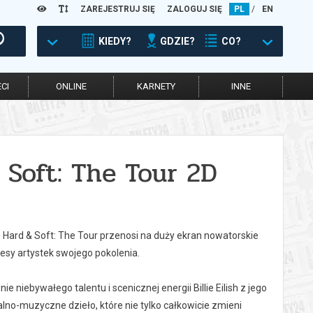
ZAREJESTRUJ SIĘ
ZALOGUJ SIĘ
PL
/
EN
KIEDY?
GDZIE?
CO?
CI
ONLINE
KARNETY
INNE
d Soft: The Tour 2D
e Hard & Soft: The Tour przenosi na duży ekran nowatorskie
esy artystek swojego pokolenia.
niebywałego talentu i scenicznej energii Billie Eilish z jego
lno-muzyczne dzieło, które nie tylko całkowicie zmieni