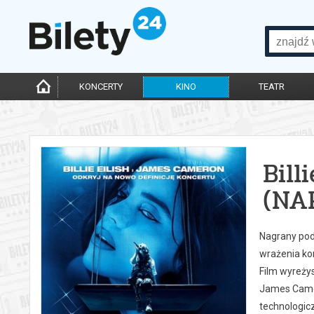
KONCERTY
KINO
TEATR
Bill
(NA
Nagrany podc
wrażenia ko
Film wyreżys
James Camero
technologicz