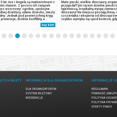
5 lat Joe i Angela są małżeństwem z
Małe pieski, wielkie dinozaury, wspan
tnim stażem. Z pozoru ich związek
przygoda!Tym razem dzielne pieski tr
ręcz wzorcowy: zgodne, spokojne
tajemniczą, tropikalną wyspę zamies
dnej dzielnicy, udane dziecko, niezły
dinozaury! Na miejscu poznają Rexa
alny. Jednak pod powierzchnią kryją
szczeniaka i eksperta od dinozaurów
pretensje, drobne konflikty, a
szybko wymyka się spod kontroli, gdy
tkim nuda i rutyna. Gdy pewnego
rywal Psiego Patrolu, burmistrz Humd
kup bilet
i Angela zapraszają na kolację parę
również pojawia się na wyspie. Jego
 sąsiadów, swobodna...
działania prowadzą do przebudzenia..
ĄCYCH BILETY
INFORMACJE DLA ORGANIZATORÓW
INFORMACJE O
DLA ORGANIZATORÓW
REGULAMIN
SYSTEM BILETOWY
PEWNOŚĆ ZAKUP
REFERENCJE
POLITYKA COOKIE
POLITYKA PRYWA
OFERTY PRACY