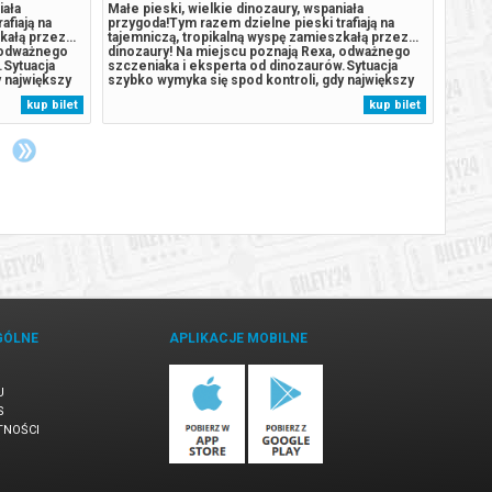
iała
Małe pieski, wielkie dinozaury, wspaniała
Małe p
afiają na
przygoda!Tym razem dzielne pieski trafiają na
przygo
zkałą przez…
tajemniczą, tropikalną wyspę zamieszkałą przez…
tajemn
, odważnego
dinozaury! Na miejscu poznają Rexa, odważnego
dinoza
.Sytuacja
szczeniaka i eksperta od dinozaurów.Sytuacja
szczen
 największy
szybko wymyka się spod kontroli, gdy największy
szybko
inger,
rywal Psiego Patrolu, burmistrz Humdinger,
rywal 
kup bilet
kup bilet
 nierozważne
również pojawia się na wyspie. Jego nierozważne
równie
.
działania prowadzą do przebudzenia...
działa
GÓLNE
APLIKACJE MOBILNE
U
S
TNOŚCI