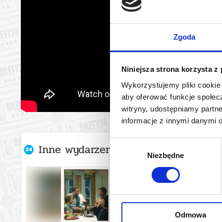
Zgoda
Niniejsza strona korzysta z
Wykorzystujemy pliki cookie 
aby oferować funkcje społecz
witryny, udostępniamy part
informacje z innymi danymi 
Wybór
Inne wydarzenia organizatora
Niezbędne
zgody
Odmowa