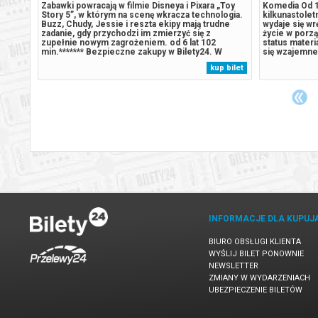
nia
Zabawki powracają w filmie Disneya i Pixara „Toy
Komedia Od 1
starej
Story 5”, w którym na scenę wkracza technologia.
kilkunastole
jscu
Buzz, Chudy, Jessie i reszta ekipy mają trudne
wydaje się w
eku
zadanie, gdy przychodzi im zmierzyć się z
życie w porzą
zupełnie nowym zagrożeniem. od 6 lat 102
status materi
min.******* Bezpieczne zakupy w Bilety24. W
się wzajemne 
przypadku odwołania wydarzenia, gwarantujemy
przede wszys
 bilet
kup bilet
. W
automatyczny zwrot środków potwierdzony
wieczoru Joe 
my...
komunikatem wysyłanym na adres e-mail,...
tajemniczych
INFORMACJE DLA KUPUJ
BIURO OBSŁUGI KLIENTA
WYŚLIJ BILET PONOWNIE
NEWSLETTER
ZMIANY W WYDARZENIACH
UBEZPIECZENIE BILETÓW