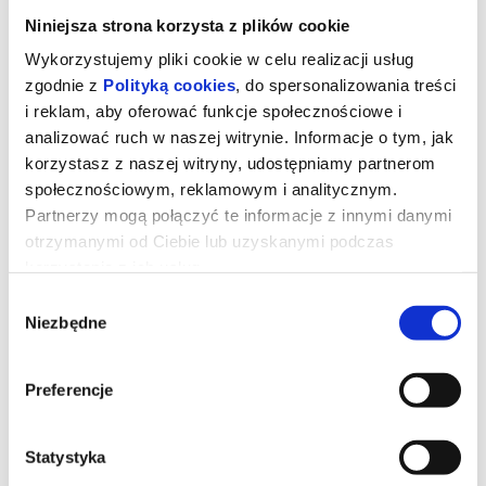
Niniejsza strona korzysta z plików cookie
Wykorzystujemy pliki cookie w celu realizacji usług
zgodnie z
Polityką cookies
, do spersonalizowania treści
i reklam, aby oferować funkcje społecznościowe i
analizować ruch w naszej witrynie. Informacje o tym, jak
korzystasz z naszej witryny, udostępniamy partnerom
społecznościowym, reklamowym i analitycznym.
Partnerzy mogą połączyć te informacje z innymi danymi
otrzymanymi od Ciebie lub uzyskanymi podczas
korzystania z ich usług.
Wybór
David
Niezbędne
zgody
Animacja, Familijny
Preferencje
Od 6 lat
1h 55'
Droga Dawida – od młodego pasterza, który dopiero odkrywa
własną siłę i odwagę, przez legendarną walkę z Goliatem, aż po
Statystyka
momenty, które prowadzą go ku królewskiej władzy