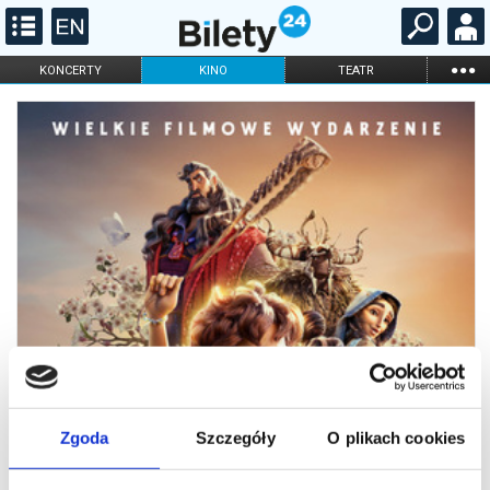
...
KONCERTY
KINO
TEATR
KABARET I
FILHARMONIA
OPERA I BALET
STAND-UP
DLA DZIECI
ONLINE
KARNETY
Zgoda
Szczegóły
O plikach cookies