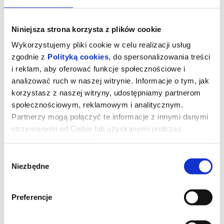
Niniejsza strona korzysta z plików cookie
Wykorzystujemy pliki cookie w celu realizacji usług
zgodnie z
Polityką cookies
, do spersonalizowania treści
i reklam, aby oferować funkcje społecznościowe i
analizować ruch w naszej witrynie. Informacje o tym, jak
korzystasz z naszej witryny, udostępniamy partnerom
społecznościowym, reklamowym i analitycznym.
Partnerzy mogą połączyć te informacje z innymi danymi
otrzymanymi od Ciebie lub uzyskanymi podczas
Mandalorian i Grogu
korzystania z ich usług.
Wybór
Niezbędne
zgody
Akcja, Sci-Fi
Od 12 lat
Lucasfilm przedstawia "Gwiezdne wojny: The Mandalorian and
Preferencje
Grogu", nową produkcję z uniwersum Gwiezdnych wojen, która
zadebiutuje w kinach 22-ego maja 2026 roku, a zobaczymy w niej
kolejną niesamowitą przygodę Mandalorianina i Grogu.
Złowieszcze Imperium upadło, a imperialni watażkowie