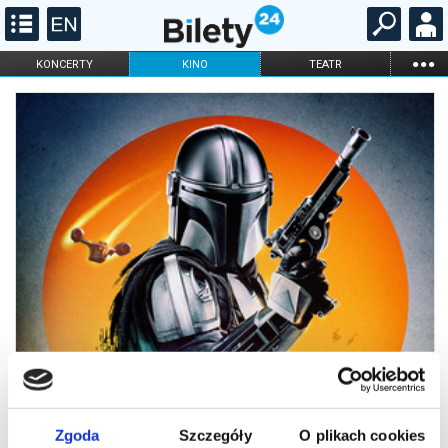
...
KONCERTY
KINO
TEATR
KABARET I
FILHARMONIA
OPERA I BALET
STAND-UP
DLA DZIECI
ONLINE
KARNETY
Zgoda
Szczegóły
O plikach cookies