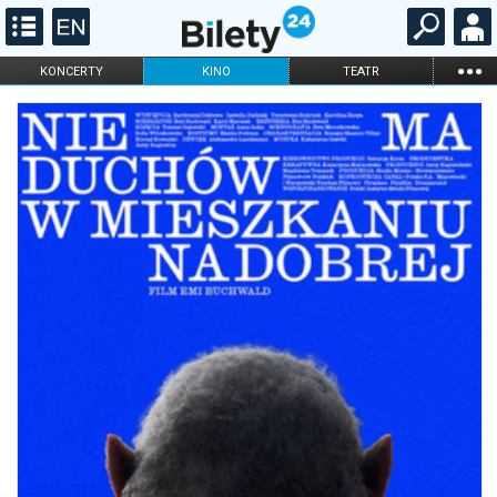
...
KONCERTY
KINO
TEATR
KABARET I
FILHARMONIA
OPERA I BALET
STAND-UP
DLA DZIECI
ONLINE
KARNETY