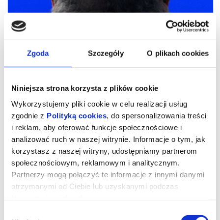
Zgoda
Szczegóły
O plikach cookies
Niniejsza strona korzysta z plików cookie
Wykorzystujemy pliki cookie w celu realizacji usług
zgodnie z
Polityką cookies
, do spersonalizowania treści
i reklam, aby oferować funkcje społecznościowe i
NIE MA DUCHÓW W MIESZKANIU
analizować ruch w naszej witrynie. Informacje o tym, jak
korzystasz z naszej witryny, udostępniamy partnerom
NA DOBREJ
społecznościowym, reklamowym i analitycznym.
Partnerzy mogą połączyć te informacje z innymi danymi
otrzymanymi od Ciebie lub uzyskanymi podczas
Komediodramat
Od 13 lat
korzystania z ich usług.
1h 31'
„Nie ma duchów w mieszkaniu na Dobrej” to czuły portret
Wybór
współczesnych młodych ludzi, który zachwycił jury i krytyków