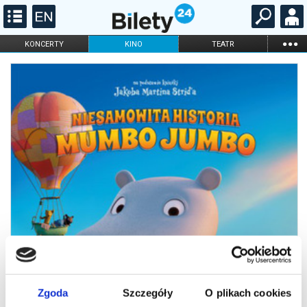
...
KONCERTY
KINO
TEATR
KABARET I
FILHARMONIA
OPERA I BALET
STAND-UP
DLA DZIECI
ONLINE
KARNETY
Zgoda
Szczegóły
O plikach cookies