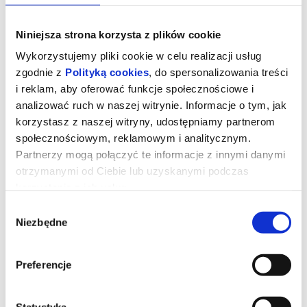
Niniejsza strona korzysta z plików cookie
Wykorzystujemy pliki cookie w celu realizacji usług
zgodnie z
Polityką cookies
, do spersonalizowania treści
i reklam, aby oferować funkcje społecznościowe i
analizować ruch w naszej witrynie. Informacje o tym, jak
korzystasz z naszej witryny, udostępniamy partnerom
społecznościowym, reklamowym i analitycznym.
Partnerzy mogą połączyć te informacje z innymi danymi
otrzymanymi od Ciebie lub uzyskanymi podczas
korzystania z ich usług.
Niesamowita historia Mambo
Wybór
Jumbo
Niezbędne
zgody
Animowany
Preferencje
Od 4 lat
Malutki słonik Mumbo Jumbo magicznie urósł do gigantycznych
rozmiarów. Teraz musi wyruszyć w niebezpieczną podróż, aby
odnaleźć Babę Jagę, która ma moce pozwalające na
Statystyka