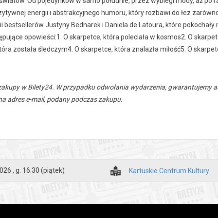
światów. Od pojedynków w samo południe, przez wybiegi mody, aż po ra
ytywnej energii i abstrakcyjnego humoru, który rozbawi do łez zarówno d
rii bestsellerów Justyny Bednarek i Daniela de Latoura, które pokocha
pujące opowieści:1. O skarpetce, która poleciała w kosmos2. O skarpetc
tóra została śledczym4. O skarpetce, która znalazła miłość5. O skarpe
zakupy w Bilety24. W przypadku odwołania wydarzenia, gwarantujemy
a adres e-mail, podany podczas zakupu.
026 , g. 16:30
(piątek)
Kartuskie Centrum Kultury