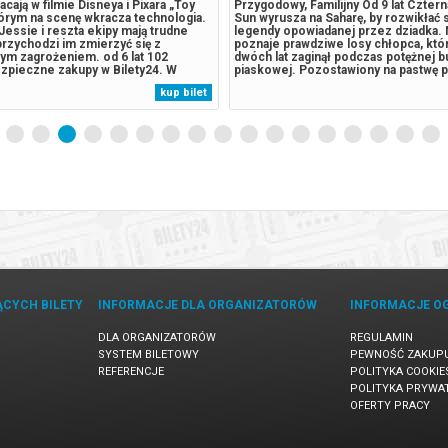
cają w filmie Disneya i Pixara „Toy
Przygodowy, Familijny Od 9 lat Cztern
tórym na scenę wkracza technologia.
Sun wyrusza na Saharę, by rozwikłać 
Jessie i reszta ekipy mają trudne
legendy opowiadanej przez dziadka. 
przychodzi im zmierzyć się z
poznaje prawdziwe losy chłopca, któ
ym zagrożeniem. od 6 lat 102
dwóch lat zaginął podczas potężnej b
ezpieczne zakupy w Bilety24. W
piaskowej. Pozostawiony na pastwę p
wołania wydarzenia, gwarantujemy
zostaje cudownie ocalony przez sta
kup bilet
 zwrot środków potwierdzony
strusi.******* Bezpieczne zakupy w B
wysyłanym na adres e-mail,...
przypadku odwołania wydarzenia, gwa
ĄCYCH BILETY
INFORMACJE DLA ORGANIZATORÓW
INFORMACJE O
DLA ORGANIZATORÓW
REGULAMIN
SYSTEM BILETOWY
PEWNOŚĆ ZAKUP
REFERENCJE
POLITYKA COOKIE
POLITYKA PRYWA
OFERTY PRACY