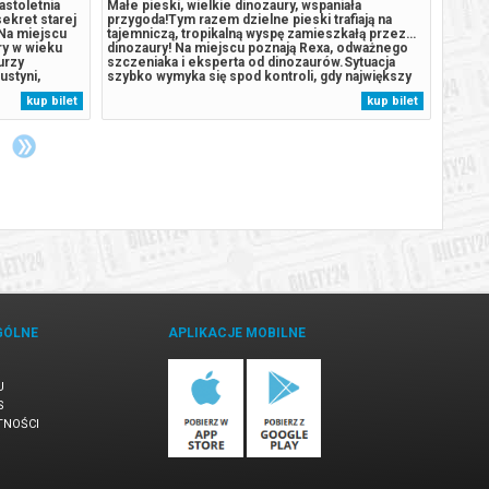
astoletnia
Małe pieski, wielkie dinozaury, wspaniała
Dramat
sekret starej
przygoda!Tym razem dzielne pieski trafiają na
miłosn
Na miejscu
tajemniczą, tropikalną wyspę zamieszkałą przez…
Anną.
ry w wieku
dinozaury! Na miejscu poznają Rexa, odważnego
Festiw
urzy
szczeniaka i eksperta od dinozaurów.Sytuacja
Asgha
ustyni,
szybko wymyka się spod kontroli, gdy największy
„Rozst
do
rywal Psiego Patrolu, burmistrz Humdinger,
Maciej
kup bilet
kup bilet
ilety24. W
również pojawia się na wyspie. Jego nierozważne
inspir
rantujemy...
działania prowadzą do przebudzenia...
Krzysz
pełnej
GÓLNE
APLIKACJE MOBILNE
U
S
TNOŚCI