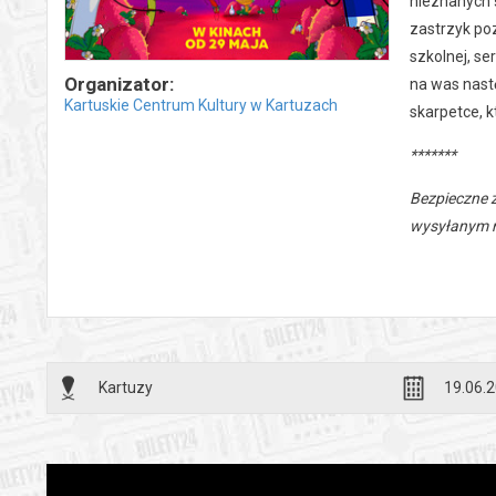
nieznanych 
zastrzyk poz
szkolnej, se
Organizator:
na was nastę
Kartuskie Centrum Kultury w Kartuzach
skarpetce, k
*******
Bezpieczne 
wysyłanym n
Kartuzy
19.06.2