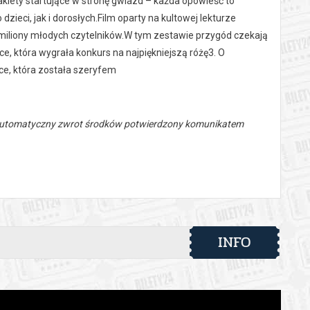
kiety startujące w stronę gwiazd – każda opowieść to
zieci, jak i dorosłych.Film oparty na kultowej lekturze
ły miliony młodych czytelników.W tym zestawie przygód czekają
e, która wygrała konkurs na najpiękniejszą różę3. O
tce, która została szeryfem
 automatyczny zwrot środków potwierdzony komunikatem
INFO