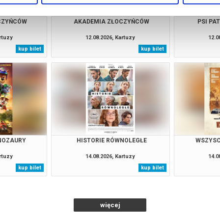
CZYŃCÓW
AKADEMIA ZŁOCZYŃCÓW
PSI PA
rtuzy
12.08.2026, Kartuzy
12.0
kup bilet
kup bilet
INOZAURY
HISTORIE RÓWNOLEGŁE
WSZYSC
rtuzy
14.08.2026, Kartuzy
14.0
kup bilet
kup bilet
więcej