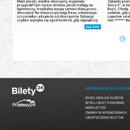
a
Małe pieski, wielkie dinozaury, wspaniała
Zabawki powra
przygoda!Tym razem dzielne pieski trafiają na
Story 5”, w k
 o
tajemniczą, tropikalną wyspę zamieszkałą przez…
Buzz, Chudy, 
zi o
dinozaury! Na miejscu poznają Rexa, odważnego
zadanie, gdy 
hu.
szczeniaka i eksperta od dinozaurów.Sytuacja
zupełnie now
lona -
szybko wymyka się spod kontroli, gdy największy
min.******* B
Co więc
rywal Psiego Patrolu, burmistrz Humdinger,
przypadku od
 bilet
kup bilet
nia są
również pojawia się na wyspie. Jego nierozważne
automatyczny
działania prowadzą do przebudzenia...
komunikatem 
INFORMACJE DLA KUPUJ
BIURO OBSŁUGI KLIENTA
WYŚLIJ BILET PONOWNIE
NEWSLETTER
ZMIANY W WYDARZENIACH
UBEZPIECZENIE BILETÓW