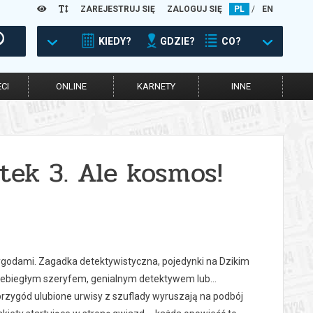
ZAREJESTRUJ SIĘ
ZALOGUJ SIĘ
PL
/
EN
KIEDY?
GDZIE?
CO?
CI
ONLINE
KARNETY
INNE
tek 3. Ale kosmos!
zygodami. Zagadka detektywistyczna, pojedynki na Dzikim
rzebiegłym szeryfem, genialnym detektywem lub…
zygód ulubione urwisy z szuflady wyruszają na podbój