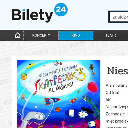
KONCERTY
KINO
TEATR
Nie
Animowany
Od 5 lat
55'
Najbardziej
Zachodzie i
międzygalak