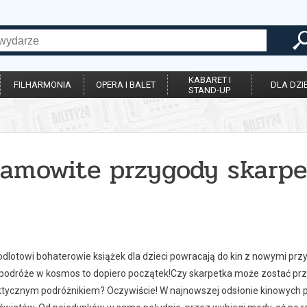
KABARET I
FILHARMONIA
OPERA I BALET
DLA DZIE
STAND-UP
samowite przygody skarpe
 odlotowi bohaterowie książek dla dzieci powracają do kin z nowymi pr
 podróże w kosmos to dopiero początek!Czy skarpetka może zostać p
tycznym podróżnikiem? Oczywiście! W najnowszej odsłonie kinowych pr