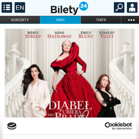
...
KONCERTY
KINO
TEATR
KABARET I
FILHARMONIA
OPERA I BALET
STAND-UP
DLA DZIECI
ONLINE
KARNETY