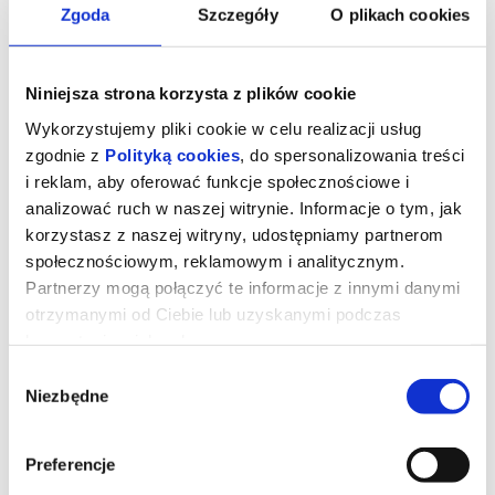
Zgoda
Szczegóły
O plikach cookies
Niniejsza strona korzysta z plików cookie
Wykorzystujemy pliki cookie w celu realizacji usług
zgodnie z
Polityką cookies
, do spersonalizowania treści
i reklam, aby oferować funkcje społecznościowe i
analizować ruch w naszej witrynie. Informacje o tym, jak
korzystasz z naszej witryny, udostępniamy partnerom
społecznościowym, reklamowym i analitycznym.
Partnerzy mogą połączyć te informacje z innymi danymi
otrzymanymi od Ciebie lub uzyskanymi podczas
Diabeł ubiera się u Prady 2
korzystania z ich usług.
Wybór
Niezbędne
zgody
Miranda Priestly powraca! Dwadzieścia lat po wydarzeniach, które
zdefiniowały świat mody i popkultury, kultowi bohaterowie znów
spotykają się na stylowych ulicach Nowego Jorku i w eleganckich
biurach magazynu
Runway
. Meryl Streep, Anne Hathaway, Emily
Preferencje
Blunt oraz Stanley Tucci ponownie wcielają się w swoje ikoniczne
role, przypominając, że w świecie mody władza, ambicja i